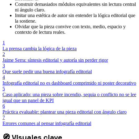
Construir demasiados módulos equivalentes sin lectura central
ni ángulo claro.
Imitar una estética de autor sin entender la lógica editorial que
la sostiene.
Olvidar que la pieza convive con texto, medio, espacio y
contexto de lectura reales.
1
La prensa cambia la lógica de la pieza
2
Jaime Serra: síntesis editorial y autoría sin perder rigor
3
Que suele pedir una buena infografía editorial
4
Infografía editorial no es dashboard comprimido ni poster decorativo
5
Caso aplicado: una pieza sobre incendio, sequia o conflicto no se lee
igual que un panel de KPI
6
Práctica evaluable: plantear una pieza editorial con ángulo claro
7
Errores comunes al pensar infografía editorial
🧭
Visuales clave