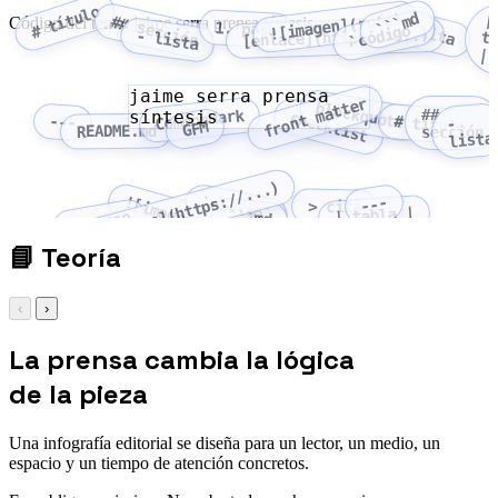
# título
```md
![imagen](ruta)
|
tabla
## sección
Código del tema: jaime serra prensa síntesis
> cita
1. paso
`código`
[enlace](https://...)
- lista
|
jaime serra prensa
front matter
blockquote
##
síntesis
CommonMark
checklist
---
# título
-
GFM
README.md
sección
lista
[enlace](https://...)
![imagen](ruta)
`código`
---
> cita
| tabla |
```md
1. paso
📘
Teoría
‹
›
La prensa cambia la lógica
de la pieza
Una infografía editorial se diseña para un lector, un medio, un
espacio y un tiempo de atención concretos.