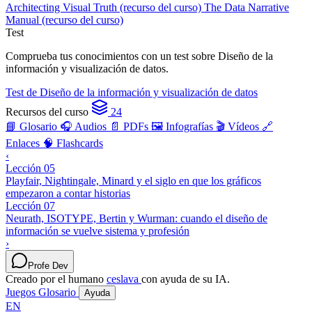
Architecting Visual Truth (recurso del curso)
The Data Narrative
Manual (recurso del curso)
Test
Comprueba tus conocimientos con un test sobre Diseño de la
información y visualización de datos.
Test de Diseño de la información y visualización de datos
Recursos del curso
24
📘 Glosario
🎧 Audios
📄 PDFs
🖼️ Infografías
🎬 Vídeos
🔗
Enlaces
🧠 Flashcards
‹
Lección 05
Playfair, Nightingale, Minard y el siglo en que los gráficos
empezaron a contar historias
Lección 07
Neurath, ISOTYPE, Bertin y Wurman: cuando el diseño de
información se vuelve sistema y profesión
›
Profe Dev
Creado por el humano
ceslava
con ayuda de su IA.
Juegos
Glosario
Ayuda
EN