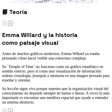
[enlace](https://...)
![imagen](ruta)
`código`
---
> cita
| tabla |
```md
1. paso
📘
Teoría
‹
›
Emma Willard y la historia
como paisaje visual
Antes de muchos gráficos modernos, Emma Willard ya estaba
pensando cómo hacer visible una estructura compleja.
Su `Temple of Time` no funciona como un gráfico estadístico en
sentido estricto, pero sí como una visualización de información:
ordena cronología, jerarquía y memoria en una imagen pensada para
enseñar y orientar.
Su lección sigue viva porque muestra que la organización visual del
conocimiento no depende siempre de barras o líneas. A veces lo más
importante es encontrar una metáfora espacial que ayude a entender
un sistema abstracto.
‹
›