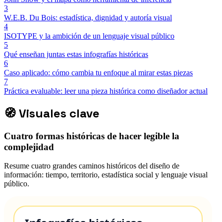
3
W.E.B. Du Bois: estadística, dignidad y autoría visual
4
ISOTYPE y la ambición de un lenguaje visual público
5
Qué enseñan juntas estas infografías históricas
6
Caso aplicado: cómo cambia tu enfoque al mirar estas piezas
7
Práctica evaluable: leer una pieza histórica como diseñador actual
🧭
Visuales clave
Cuatro formas históricas de hacer legible la
complejidad
Resume cuatro grandes caminos históricos del diseño de
información: tiempo, territorio, estadística social y lenguaje visual
público.