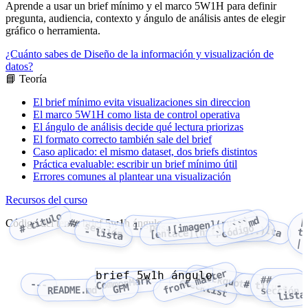
Aprende a usar un brief mínimo y el marco 5W1H para definir
pregunta, audiencia, contexto y ángulo de análisis antes de elegir
gráfico o herramienta.
¿Cuánto sabes de Diseño de la información y visualización de
datos?
📘 Teoría
El brief mínimo evita visualizaciones sin direccion
El marco 5W1H como lista de control operativa
El ángulo de análisis decide qué lectura priorizas
El formato correcto también sale del brief
Caso aplicado: el mismo dataset, dos briefs distintos
Práctica evaluable: escribir un brief mínimo útil
Errores comunes al plantear una visualización
Recursos del curso
# título
```md
![imagen](ruta)
|
tabla
## sección
Código del tema: brief 5w1h ángulo
> cita
1. paso
`código`
[enlace](https://...)
- lista
|
front matter
brief 5w1h ángulo
blockquote
##
CommonMark
checklist
---
# título
-
GFM
README.md
sección
lista