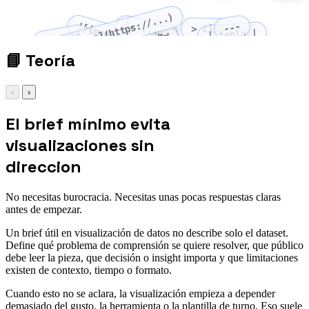
[enlace](https://...)
![imagen](ruta)
`código`
---
> cita
| tabla |
```md
1. paso
📘
Teoría
‹
›
El brief mínimo evita
visualizaciones sin
direccion
No necesitas burocracia. Necesitas unas pocas respuestas claras
antes de empezar.
Un brief útil en visualización de datos no describe solo el dataset.
Define qué problema de comprensión se quiere resolver, que público
debe leer la pieza, que decisión o insight importa y que limitaciones
existen de contexto, tiempo o formato.
Cuando esto no se aclara, la visualización empieza a depender
demasiado del gusto, la herramienta o la plantilla de turno. Eso suele