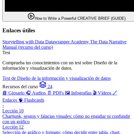
How to Write a Powerful CREATIVE BRIEF (GUIDE)
Enlaces útiles
Storytelling with Data
Datawrapper Academy
The Data Narrative
Manual (recurso del curso)
Test
Comprueba tus conocimientos con un test sobre Diseño de la
información y visualización de datos.
Test de Diseño de la información y visualización de datos
Recursos del curso
24
📘 Glosario
🎧 Audios
📄 PDFs
🖼️ Infografías
🎬 Vídeos
🔗
Enlaces
🧠 Flashcards
‹
Lección 10
Chartjunk, sesgos y falacias visuales: cómo no engañar ni confundir
con un gráfico
Lección 12
Selección de gráfico y formato: cómo decidir entre tabla, chart,