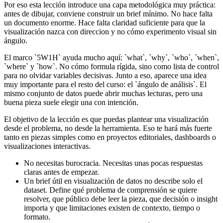
Por eso esta lección introduce una capa metodológica muy práctica:
antes de dibujar, conviene construir un brief mínimo. No hace falta
un documento enorme. Hace falta claridad suficiente para que la
visualización nazca con direccion y no cómo experimento visual sin
ángulo.
El marco `5W1H` ayuda mucho aquí: `what`, `why`, `who`, `when`,
`where` y `how`. No cómo formula rígida, sino como lista de control
para no olvidar variables decisivas. Junto a eso, aparece una idea
muy importante para el resto del curso: el `ángulo de análisis`. El
mismo conjunto de datos puede abrir muchas lecturas, pero una
buena pieza suele elegir una con intención.
El objetivo de la lección es que puedas plantear una visualización
desde el problema, no desde la herramienta. Eso te hará más fuerte
tanto en piezas simples como en proyectos editoriales, dashboards o
visualizaciones interactivas.
No necesitas burocracia. Necesitas unas pocas respuestas
claras antes de empezar.
Un brief útil en visualización de datos no describe solo el
dataset. Define qué problema de comprensión se quiere
resolver, que público debe leer la pieza, que decisión o insight
importa y que limitaciones existen de contexto, tiempo o
formato.