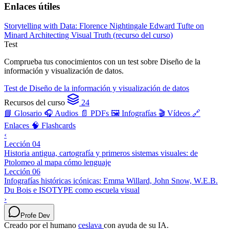
Enlaces útiles
Storytelling with Data: Florence Nightingale
Edward Tufte on
Minard
Architecting Visual Truth (recurso del curso)
Test
Comprueba tus conocimientos con un test sobre Diseño de la
información y visualización de datos.
Test de Diseño de la información y visualización de datos
Recursos del curso
24
📘 Glosario
🎧 Audios
📄 PDFs
🖼️ Infografías
🎬 Vídeos
🔗
Enlaces
🧠 Flashcards
‹
Lección 04
Historia antigua, cartografía y primeros sistemas visuales: de
Ptolomeo al mapa cómo lenguaje
Lección 06
Infografías históricas icónicas: Emma Willard, John Snow, W.E.B.
Du Bois e ISOTYPE como escuela visual
›
Profe Dev
Creado por el humano
ceslava
con ayuda de su IA.