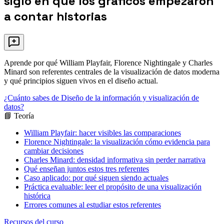
siglo en que los gráficos empezaron
a contar historias
Aprende por qué William Playfair, Florence Nightingale y Charles
Minard son referentes centrales de la visualización de datos moderna
y qué principios siguen vivos en el diseño actual.
¿Cuánto sabes de Diseño de la información y visualización de
datos?
📘 Teoría
William Playfair: hacer visibles las comparaciones
Florence Nightingale: la visualización cómo evidencia para
cambiar decisiones
Charles Minard: densidad informativa sin perder narrativa
Qué enseñan juntos estos tres referentes
Caso aplicado: por qué siguen siendo actuales
Práctica evaluable: leer el propósito de una visualización
histórica
Errores comunes al estudiar estos referentes
Recursos del curso