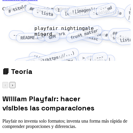
# título
```md
![imagen](ruta)
|
tabla
## sección
Código del tema: playfair nightingale minard
> cita
1. paso
`código`
[enlace](https://...)
- lista
|
playfair nightingale
front matter
blockquote
##
minard
CommonMark
checklist
---
# título
-
GFM
README.md
sección
lista
[enlace](https://...)
![imagen](ruta)
`código`
---
> cita
| tabla |
```md
1. paso
📘
Teoría
‹
›
William Playfair: hacer
visibles las comparaciones
Playfair no inventa solo formatos; inventa una forma más rápida de
comprender proporciones y diferencias.