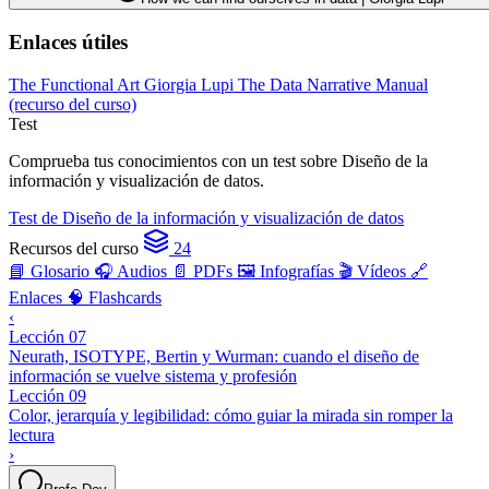
Enlaces útiles
The Functional Art
Giorgia Lupi
The Data Narrative Manual
(recurso del curso)
Test
Comprueba tus conocimientos con un test sobre Diseño de la
información y visualización de datos.
Test de Diseño de la información y visualización de datos
Recursos del curso
24
📘 Glosario
🎧 Audios
📄 PDFs
🖼️ Infografías
🎬 Vídeos
🔗
Enlaces
🧠 Flashcards
‹
Lección 07
Neurath, ISOTYPE, Bertin y Wurman: cuando el diseño de
información se vuelve sistema y profesión
Lección 09
Color, jerarquía y legibilidad: cómo guiar la mirada sin romper la
lectura
›