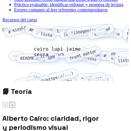
Práctica evaluable: identificar enfoque y promesa de lectura
Errores comunes al leer referentes contemporáneos
Recursos del curso
# título
```md
![imagen](ruta)
|
tabla
## sección
Código del tema: cairo lupi jaime serra
> cita
1. paso
`código`
[enlace](https://...)
- lista
|
cairo lupi jaime
front matter
blockquote
##
serra
CommonMark
checklist
---
# título
-
GFM
README.md
sección
lista
[enlace](https://...)
![imagen](ruta)
`código`
---
> cita
| tabla |
```md
1. paso
📘
Teoría
‹
›
Alberto Cairo: claridad, rigor
y periodismo visual