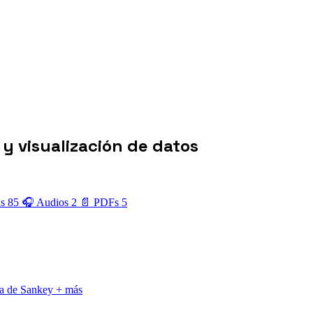
y visualización de datos
as
85
🎧 Audios
2
📄 PDFs
5
a de Sankey
+ más