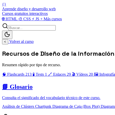
{}
Aprende diseño y desarrollo web
Cursos gratuitos interactivos
🌐
HTML
🎨
CSS
⚡
JS
+
Más cursos
Volver al curso
<
Recursos de Diseño de la información 
Resumen rápido por tipo de recurso.
🧠 Flashcards
213
🧪 Tests
1
🔗 Enlaces
29
🎬 Vídeos
20
🖼️ Infografí
📘 Glosario
Consulta el significado del vocabulario técnico de este curso.
Análisis de Clústers
Chartjunk
Diagrama de Caja (Box Plot)
Diagram