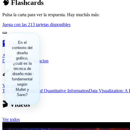
🧠 Flashcards
Pulsa la carta para ver la respuesta. Hay muchás más:
Juega con las 213 tarjetas disponibles
🧪 Tests
La reducción,
En el
contexto del
que consiste
en eliminar
diseño
Abrir
elementos
gráfico,
Diseno de la informacion
insignificantes
¿cuál es la
técnica de
para que los
🔗 Enlaces
diseño más
elementos
fundamental
significativos
se noten
según
Ver todos
claramente.
Mullet y
The Visual Display of Quantitative Information
Data Visualization: A 
Sano?
🎬 Vídeos
Ver todos