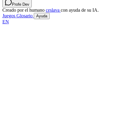
Profe Dev
Creado por el humano
ceslava
con ayuda de su IA.
Juegos
Glosario
Ayuda
EN