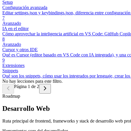
Setup
Configuración avanzada
Editar settings.json y keybindings.json, diferencia entre configuració
7
Avanzado
IA en el editor
Cómo aprovechar la inteligencia artificial en VS Code: GitHub Copilot 
8
Avanzado
Cursor y otros IDE
Qué es Cursor (editor basado en VS Code con IA integrada), y una co
9
Extensiones
Snippets
Qué son los snippets, cómo usar los integrados por lenguaje, crear
No hay lecciones para este filtro.
Página 1 de 2
Roadmap
Desarrollo Web
Ruta principal de frontend, frameworks y stack de desarrollo web prof
Herramientas core del desarrollador