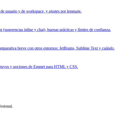
n de usuario y de workspace, y ajustes por lenguaje.
(sugerencias inline y chat), buenas prácticas y límites de confianza.
mparativa breve con otros entornos: JetBrains, Sublime Text y cuándo 
 los tuyos y nociones de Emmet para HTML y CSS.
esional.