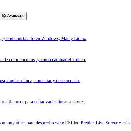
📚
Avanzado
s, y cómo instalarlo en Windows, Mac y Linux.
mas de color e iconos, y cómo cambiar el idioma.
nea, duplicar línea, comentar y descomentar.
 multi-cursor para editar varias líneas a la vez.
son muy útiles para desarrollo web: ESLint, Prettier, Live Server y más.