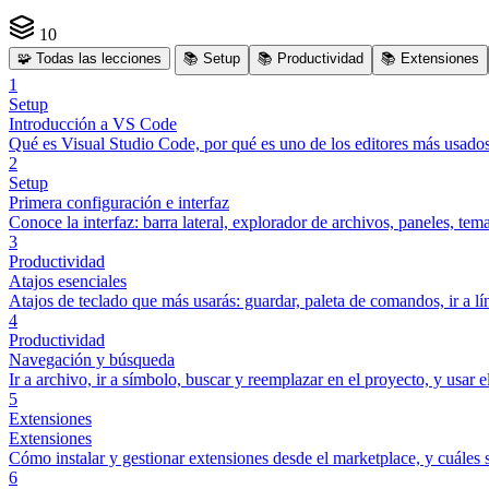
10
🧩
Todas las lecciones
📚
Setup
📚
Productividad
📚
Extensiones
1
Setup
Introducción a VS Code
Qué es Visual Studio Code, por qué es uno de los editores más usado
2
Setup
Primera configuración e interfaz
Conoce la interfaz: barra lateral, explorador de archivos, paneles, te
3
Productividad
Atajos esenciales
Atajos de teclado que más usarás: guardar, paleta de comandos, ir a lí
4
Productividad
Navegación y búsqueda
Ir a archivo, ir a símbolo, buscar y reemplazar en el proyecto, y usar el
5
Extensiones
Extensiones
Cómo instalar y gestionar extensiones desde el marketplace, y cuáles 
6