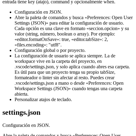
entrada tiene key (atajo), command y opcionalmente when.
Configuración en JSON.
Abre la paleta de comandos y busca «Preferences: Open User
Settings (JSON)» para editar la configuración de usuario.
Cada opción es una clave en formato «seccion.opcion» y su
valor (string, número, boolean o array). Por ejemplo:
«editor.formatOnSave»: true, «editor.tabSize»: 2,
«files.encoding»: "utf8".
Configuración global o por proyecto.
La configuración de usuario se aplica siempre. La de
workspace vive en la carpeta del proyecto, en
.vscode/settings.json, y solo aplica cuando abres esa carpeta.
Es útil para que un proyecto tenga su propio tabSize,
formateador o linter sin afectar al resto. Puedes crear
.vscode/settings.json a mano o desde «Preferences: Open
Workspace Settings (JSON)» cuando tengas una carpeta
abierta.
Personalizar atajos de teclado.
settings.json
Configuración en JSON.
Abre la paleta de comandos y busca «Preferences: Open User