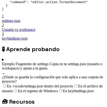
"command"
:
"editor.action.formatDocument"
}
]
1
settings.json
2
Usuario vs workspace
3
keybindings.json
🧪
Aprende probando
Ejemplo
Fragmento de settings
Copia en tu settings.json (usuario o
workspace) y ajusta a tu gusto.
⌄
¿Dónde se guarda la configuración que solo aplica a una carpeta de
proyecto?
En .vscode/settings.json dentro del proyecto
En el archivo de
usuario
En el registro de Windows
En keybindings.json
🧰
Recursos