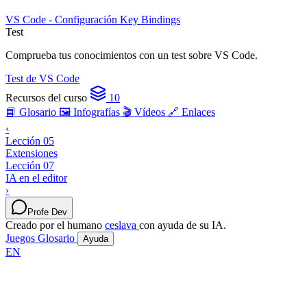
VS Code - Configuración
Key Bindings
Test
Comprueba tus conocimientos con un test sobre VS Code.
Test de VS Code
Recursos del curso
10
📘 Glosario
🖼️ Infografías
🎬 Vídeos
🔗 Enlaces
‹
Lección 05
Extensiones
Lección 07
IA en el editor
›
Profe Dev
Creado por el humano
ceslava
con ayuda de su IA.
Juegos
Glosario
Ayuda
EN