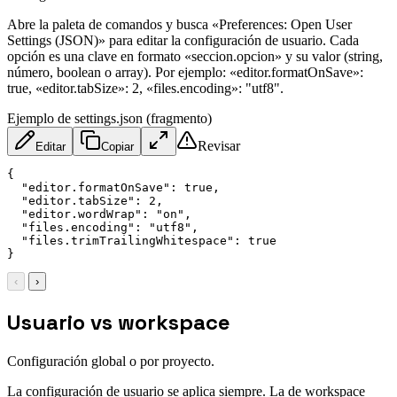
Abre la paleta de comandos y busca «Preferences: Open User
Settings (JSON)» para editar la configuración de usuario. Cada
opción es una clave en formato «seccion.opcion» y su valor (string,
número, boolean o array). Por ejemplo: «editor.formatOnSave»:
true, «editor.tabSize»: 2, «files.encoding»: "utf8".
Ejemplo de settings.json (fragmento)
Revisar
Editar
Copiar
{
"editor.formatOnSave"
:
true
,
"editor.tabSize"
:
2
,
"editor.wordWrap"
:
"on"
,
"files.encoding"
:
"utf8"
,
"files.trimTrailingWhitespace"
:
true
}
‹
›
Usuario vs workspace
Configuración global o por proyecto.
La configuración de usuario se aplica siempre. La de workspace