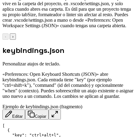
vive en la carpeta del proyecto, en .vscode/settings.json, y solo
aplica cuando abres esa carpeta. Es útil para que un proyecto tenga
su propio tabSize, formateador o linter sin afectar al resto. Puedes
crear .vscode/settings.json a mano o desde «Preferences: Open
Workspace Settings (JSON)» cuando tengas una carpeta abierta.
‹
›
keybindings.json
Personalizar atajos de teclado.
«Preferences: Open Keyboard Shortcuts (JSON)» abre
keybindings.json. Cada entrada tiene "key" (por ejemplo
"ctrl+shift+k"), "command" (id del comando) y opcionalmente
"when" (contexto). Puedes sobreescribir un atajo existente o asignar
uno nuevo a un comando. Los cambios se aplican al guardar.
Ejemplo de keybindings.json (fragmento)
Editar
Copiar
[
{
"key"
:
"ctrl+alt+l"
,