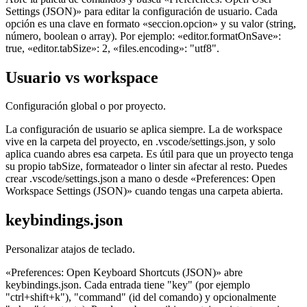
Settings (JSON)» para editar la configuración de usuario. Cada
opción es una clave en formato «seccion.opcion» y su valor (string,
número, boolean o array). Por ejemplo: «editor.formatOnSave»:
true, «editor.tabSize»: 2, «files.encoding»: "utf8".
Usuario vs workspace
Configuración global o por proyecto.
La configuración de usuario se aplica siempre. La de workspace
vive en la carpeta del proyecto, en .vscode/settings.json, y solo
aplica cuando abres esa carpeta. Es útil para que un proyecto tenga
su propio tabSize, formateador o linter sin afectar al resto. Puedes
crear .vscode/settings.json a mano o desde «Preferences: Open
Workspace Settings (JSON)» cuando tengas una carpeta abierta.
keybindings.json
Personalizar atajos de teclado.
«Preferences: Open Keyboard Shortcuts (JSON)» abre
keybindings.json. Cada entrada tiene "key" (por ejemplo
"ctrl+shift+k"), "command" (id del comando) y opcionalmente