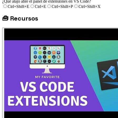
¿Qué atajo abre el panel de extensiones en VS Code?
Ctrl+Shift+E
Ctrl+E
Ctrl+Shift+P
Ctrl+Shift+X
🧰
Recursos