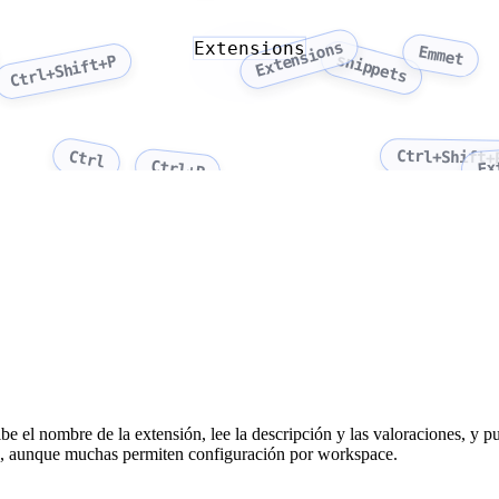
Extensions
Extensions
Emmet
snippets
Ctrl+Shift+P
Ctrl+Shift+
Ctrl
Ex
Ctrl+P
l nombre de la extensión, lee la descripción y las valoraciones, y pulsa
to, aunque muchas permiten configuración por workspace.