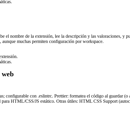
áticas.
l nombre de la extensión, lee la descripción y las valoraciones, y pulsa
to, aunque muchas permiten configuración por workspace.
extensión.
áticas.
o web
; configurable con .eslintrc. Prettier: formatea el código al guardar (o 
deal para HTML/CSS/JS estático. Otras útiles: HTML CSS Support (autoco