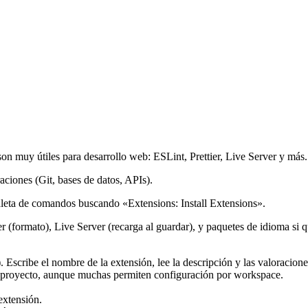
son muy útiles para desarrollo web: ESLint, Prettier, Live Server y más.
aciones (Git, bases de datos, APIs).
paleta de comandos buscando «Extensions: Install Extensions».
 (formato), Live Server (recarga al guardar), y paquetes de idioma si qu
ribe el nombre de la extensión, lee la descripción y las valoraciones, 
or proyecto, aunque muchas permiten configuración por workspace.
extensión.