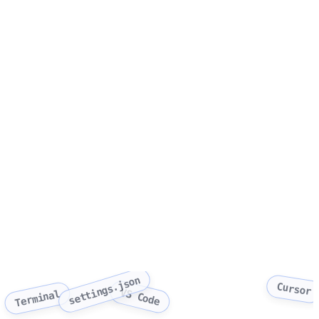
settings.json
Cursor
VS Code
Terminal