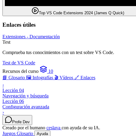
Top VS Code Extensions 2024 (James Q Quick)
Enlaces útiles
Extensiones - Documentación
Test
Comprueba tus conocimientos con un test sobre VS Code.
Test de VS Code
Recursos del curso
10
📘 Glosario
🖼️ Infografías
🎬 Vídeos
🔗 Enlaces
‹
Lección 04
Navegación y búsqueda
Lección 06
Configuración avanzada
›
Profe Dev
Creado por el humano
ceslava
con ayuda de su IA.
Juegos
Glosario
Ayuda