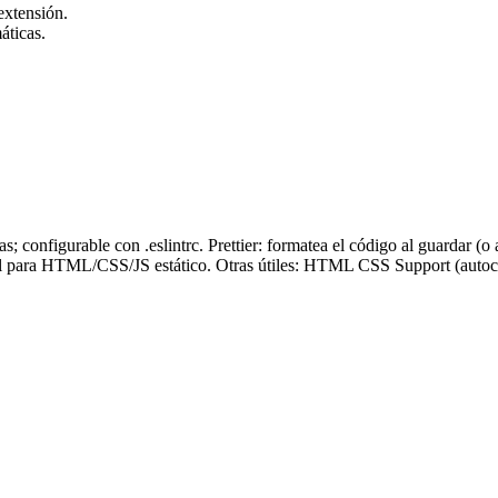
extensión.
áticas.
; configurable con .eslintrc. Prettier: formatea el código al guardar (o 
deal para HTML/CSS/JS estático. Otras útiles: HTML CSS Support (autoco