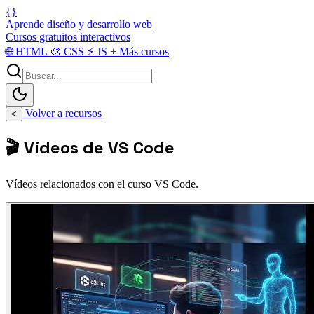
{}
Aprende diseño y desarrollo web
Cursos gratuitos interactivos
🌐
HTML
🎨
CSS
⚡
JS
+
Más cursos
Volver a recursos
<
🎬 Vídeos de VS Code
Vídeos relacionados con el curso VS Code.