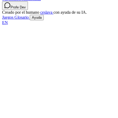
Profe Dev
Creado por el humano
ceslava
con ayuda de su IA.
Juegos
Glosario
Ayuda
EN