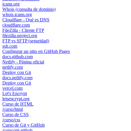
icann.org
Whois (consulta de dominio)
whois.icann.org
Cloudflare - Qué es DNS
cloudflare.com
FileZilla - Cliente FTP
filezilla-project.org
FTP vs SFTP (seguridad)
ssh.com
Configurar un sitio en GitHub Pages
docs.github.com
Netlify - Página oficial
netlify.com
Deploy con Git
docs.netlify.com
Deploy con Git
vercel.com
Let's Encrypt
letsencrypt.org
Curso de HTML
/curso/html
Curso de CSS
/curso/css
Curso de Git y GitHub
/curso/git-github