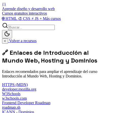
{}
Aprende diseño y desarrollo web
Cursos gratuitos interactivos
🌐
HTML
🎨
CSS
⚡
JS
+
Más cursos
Volver a recursos
<
🔗 Enlaces de Introducción al
Mundo Web, Hosting y Dominios
Enlaces recomendados para ampliar el aprendizaje del curso
Introducción al Mundo Web, Hosting y Dominios.
HTTPS (MDN)
developer.mozilla.org
W3Schools
w3schools.com
Frontend Developer Roadmap
roadmap.sh
ICANN - Dominios