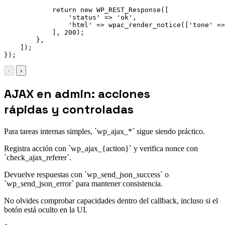
            return new WP_REST_Response([

                'status' => 'ok',

                'html' => wpac_render_notice(['tone' =>
            ], 200);

        },

    ]);

});
‹
›
AJAX en admin: acciones
rápidas y controladas
Para tareas internas simples, `wp_ajax_*` sigue siendo práctico.
Registra acción con `wp_ajax_{action}` y verifica nonce con
`check_ajax_referer`.
Devuelve respuestas con `wp_send_json_success` o
`wp_send_json_error` para mantener consistencia.
No olvides comprobar capacidades dentro del callback, incluso si el
botón está oculto en la UI.