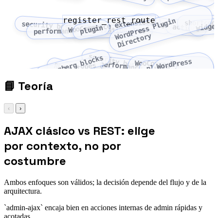
register_rest_route
W
r
d
P
r
e
s
s
P
l
u
g
i
n
D
i
r
e
c
t
o
r
WooCommerce extensions
filters
shortcod
security best practices
widge
hooks
actions
plugin
performance optimization
o
y
security best practices
Gutenberg blocks
WordPress
WooCommerce
performance optimization
custom post types
REST API
plugin
Plugin
extensions
Directory
📘
Teoría
‹
›
AJAX clásico vs REST: elige
por contexto, no por
costumbre
Ambos enfoques son válidos; la decisión depende del flujo y de la
arquitectura.
`admin-ajax` encaja bien en acciones internas de admin rápidas y
acotadas.