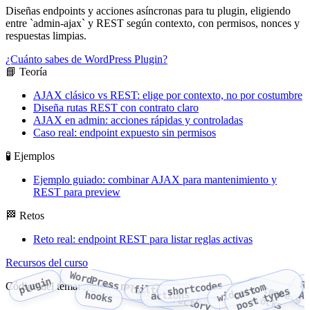
Diseñas endpoints y acciones asíncronas para tu plugin, eligiendo
entre `admin-ajax` y REST según contexto, con permisos, nonces y
respuestas limpias.
¿Cuánto sabes de WordPress Plugin?
📘 Teoría
AJAX clásico vs REST: elige por contexto, no por costumbre
Diseña rutas REST con contrato claro
AJAX en admin: acciones rápidas y controladas
Caso real: endpoint expuesto sin permisos
🧪 Ejemplos
Ejemplo guiado: combinar AJAX para mantenimiento y
REST para preview
🏁 Retos
Reto real: endpoint REST para listar reglas activas
Recursos del curso
WordPress Plugin Directory
plugin
R
shortcodes
Código del tema: register_rest_route
c
u
o
m
p
o
s
t
t
y
p
e
filters
widgets
s
t
s
actions
hooks
A
Gutenberg blocks