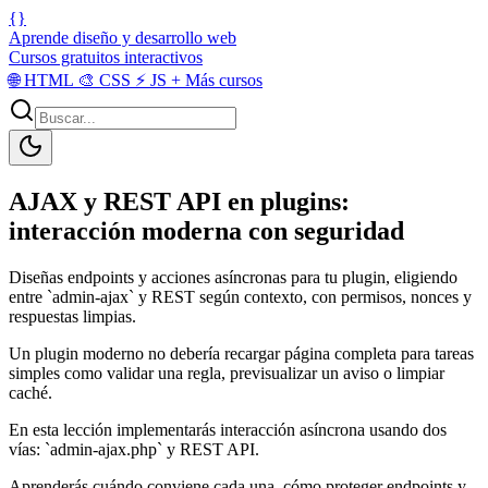
{}
Aprende diseño y desarrollo web
Cursos gratuitos interactivos
🌐
HTML
🎨
CSS
⚡
JS
+
Más cursos
AJAX y REST API en plugins:
interacción moderna con seguridad
Diseñas endpoints y acciones asíncronas para tu plugin, eligiendo
entre `admin-ajax` y REST según contexto, con permisos, nonces y
respuestas limpias.
Un plugin moderno no debería recargar página completa para tareas
simples como validar una regla, previsualizar un aviso o limpiar
caché.
En esta lección implementarás interacción asíncrona usando dos
vías: `admin-ajax.php` y REST API.
Aprenderás cuándo conviene cada una, cómo proteger endpoints y