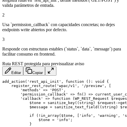
Registra rutas en `rest_api_init`, define métodos (`GET/POST`) y
valida parámetros de entrada.
2
Usa `permission_callback` con capacidades concretas; no dejes
endpoints write abiertos por defecto.
3
Responde con estructuras estables (`status`, `data`, `message`) para
facilitar consumo en frontend.
Ruta REST protegida para previsualizar aviso
Editar
Copiar
add_action('rest_api_init', function (): void {

    register_rest_route('wpac/v1', '/preview', [

        'methods' => 'POST',

        'permission_callback' => fn() => current_user_c
        'callback' => function (WP_REST_Request $reques
            $tone = sanitize_key((string) $request->get
            $message = sanitize_text_field((string) $re
            if (!in_array($tone, ['info', 'warning', 's
                $tone = 'info';

            }
