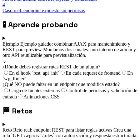
4
Caso real: endpoint expuesto sin permisos
🧪
Aprende probando
Ejemplo
Ejemplo guiado: combinar AJAX para mantenimiento y
REST para preview
Montamos dos canales: uno interno de admin y
otro API reutilizable para previsualización.
⌄
¿Dónde debes registrar rutas REST de un plugin?
En el hook `rest_api_init`
En cada request de frontend
En
`wp_footer`
¿Qué NO puede faltar en un endpoint que modifica estado?
Carga de fuentes externas
Control de permisos y validación de
entrada
Animaciones CSS
🏁
Retos
Reto
Reto real: endpoint REST para listar reglas activas
Crea una
ruta `GET /wpac/v1/rules` con autorización y respuesta estructurada.