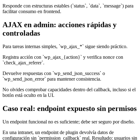
Responde con estructuras estables (`status`, `data`, `message`) para
facilitar consumo en frontend.
AJAX en admin: acciones rápidas y
controladas
Para tareas internas simples, `wp_ajax_*` sigue siendo práctico.
Registra acción con `wp_ajax_{action}` y verifica nonce con
`check_ajax_referer`.
Devuelve respuestas con `wp_send_json_success` o
`wp_send_json_error` para mantener consistencia.
No olvides comprobar capacidades dentro del callback, incluso si el
botón está oculto en la UI.
Caso real: endpoint expuesto sin permisos
Un endpoint funcional no es suficiente; debe ser seguro por diseño.
En una intranet, un endpoint de plugin devolvía datos de
configuración sin `permission_callback` real. Resultado: usuarios sin