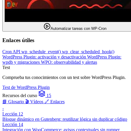
Automatizar tareas con WP-Cron
Enlaces útiles
Cron API
wp_schedule_event()
wp_clear_scheduled_hook()
WordPress Plugin: activación y desactivación
WordPress Plugin:
wpdb y migraciones
WPO: observabilidad y alertas
Test
Comprueba tus conocimientos con un test sobre WordPress Plugin.
Test de WordPress Plugin
Recursos del curso
15
📘 Glosario
🎬 Vídeos
🔗 Enlaces
‹
Lección 12
Bloque dinámico en Gutenberg: reutilizar lógica sin duplicar código
Lección 14
Integración con WooCommerce: avisos contextuales sin romper