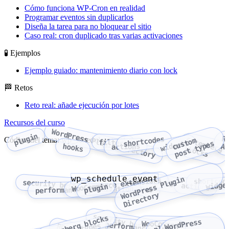
Cómo funciona WP-Cron en realidad
Programar eventos sin duplicarlos
Diseña la tarea para no bloquear el sitio
Caso real: cron duplicado tras varias activaciones
🧪 Ejemplos
Ejemplo guiado: mantenimiento diario con lock
🏁 Retos
Reto real: añade ejecución por lotes
Recursos del curso
WordPress Plugin Directory
plugin
R
shortcodes
Código del tema: wp_schedule_event
c
u
o
m
p
o
s
t
t
y
p
e
filters
widgets
s
t
s
actions
hooks
A
Gutenberg blocks
wp_schedule_event
W
r
d
P
r
e
s
s
P
l
u
g
i
n
D
i
r
e
c
t
o
r
WooCommerce extensions
filters
shortcod
security best practices
widge
hooks
actions
plugin
performance optimization
o
y
security best practices
Gutenberg blocks
WordPress
WooCommerce
plugin