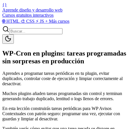
{}
Aprende diseño y desarrollo web
Cursos gratuitos interactivos
🌐
HTML
🎨
CSS
⚡
JS
+
Más cursos
WP-Cron en plugins: tareas programadas
sin sorpresas en producción
Aprendes a programar tareas periódicas en tu plugin, evitar
duplicados, controlar coste de ejecución y limpiar correctamente al
desactivar.
Muchos plugins añaden tareas programadas sin control y terminan
generando trabajo duplicado, lentitud o logs llenos de errores.
En esta lección construirás tareas periódicas para WP Avisos
Contextuales con patrón seguro: programar una vez, ejecutar con
guardas y limpiar al desactivar.
También verás cómo evitar que una tarea pesada se dispare en