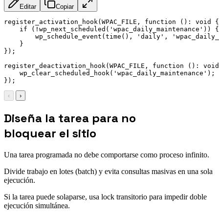
Editar
Copiar
register_activation_hook(WPAC_FILE, function (): void {

    if (!wp_next_scheduled('wpac_daily_maintenance')) {

        wp_schedule_event(time(), 'daily', 'wpac_daily_
    }

});

register_deactivation_hook(WPAC_FILE, function (): void
    wp_clear_scheduled_hook('wpac_daily_maintenance');

});
‹
›
Diseña la tarea para no
bloquear el sitio
Una tarea programada no debe comportarse como proceso infinito.
Divide trabajo en lotes (batch) y evita consultas masivas en una sola
ejecución.
Si la tarea puede solaparse, usa lock transitorio para impedir doble
ejecución simultánea.