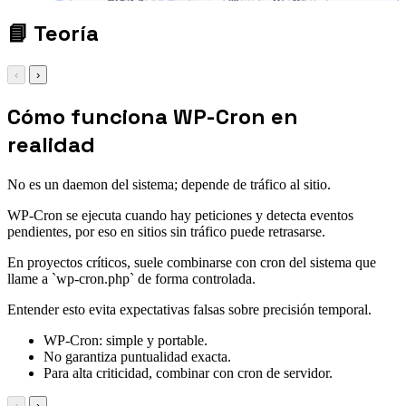
performance optimization
custom post types
REST API
Plugin
extensions
Directory
📘
Teoría
‹
›
Cómo funciona WP-Cron en
realidad
No es un daemon del sistema; depende de tráfico al sitio.
WP-Cron se ejecuta cuando hay peticiones y detecta eventos
pendientes, por eso en sitios sin tráfico puede retrasarse.
En proyectos críticos, suele combinarse con cron del sistema que
llame a `wp-cron.php` de forma controlada.
Entender esto evita expectativas falsas sobre precisión temporal.
WP-Cron: simple y portable.
No garantiza puntualidad exacta.
Para alta criticidad, combinar con cron de servidor.
‹
›