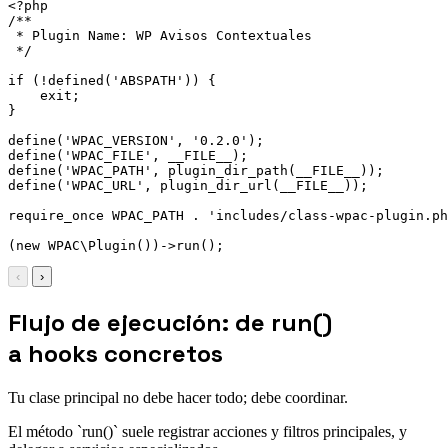
<?php

/**

 * Plugin Name: WP Avisos Contextuales

 */

if (!defined('ABSPATH')) {

    exit;

}

define('WPAC_VERSION', '0.2.0');

define('WPAC_FILE', __FILE__);

define('WPAC_PATH', plugin_dir_path(__FILE__));

define('WPAC_URL', plugin_dir_url(__FILE__));

require_once WPAC_PATH . 'includes/class-wpac-plugin.ph
(new WPAC\Plugin())->run();
‹
›
Flujo de ejecución: de run()
a hooks concretos
Tu clase principal no debe hacer todo; debe coordinar.
El método `run()` suele registrar acciones y filtros principales, y