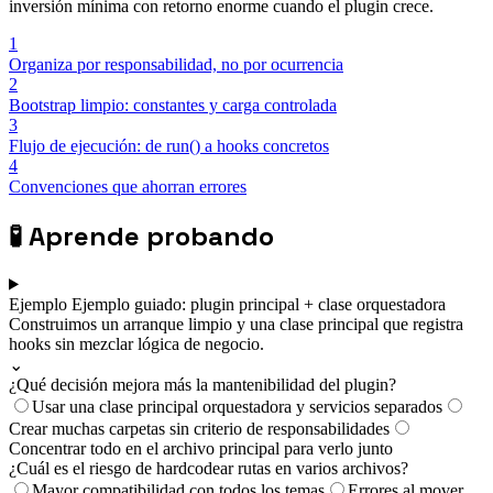
inversión mínima con retorno enorme cuando el plugin crece.
1
Organiza por responsabilidad, no por ocurrencia
2
Bootstrap limpio: constantes y carga controlada
3
Flujo de ejecución: de run() a hooks concretos
4
Convenciones que ahorran errores
🧪
Aprende probando
Ejemplo
Ejemplo guiado: plugin principal + clase orquestadora
Construimos un arranque limpio y una clase principal que registra
hooks sin mezclar lógica de negocio.
⌄
¿Qué decisión mejora más la mantenibilidad del plugin?
Usar una clase principal orquestadora y servicios separados
Crear muchas carpetas sin criterio de responsabilidades
Concentrar todo en el archivo principal para verlo junto
¿Cuál es el riesgo de hardcodear rutas en varios archivos?
Mayor compatibilidad con todos los temas
Errores al mover