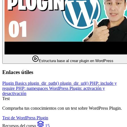
Estructura base al crear plugin en WordPress
Enlaces útiles
Plugin Basics
plugin_dir_path()
plugin_dir_url()
PHP: include y
require
PHP: namespaces
WordPress Plugin: activación y
desactivación
Test
Comprueba tus conocimientos con un test sobre WordPress Plugin.
Test de WordPress Plugin
Recursos del curso
15