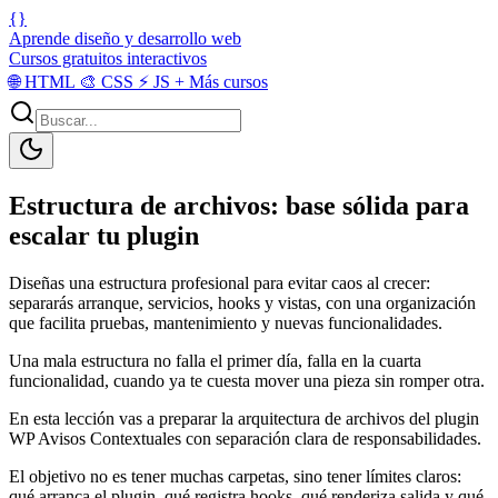
{}
Aprende diseño y desarrollo web
Cursos gratuitos interactivos
🌐
HTML
🎨
CSS
⚡
JS
+
Más cursos
Estructura de archivos: base sólida para
escalar tu plugin
Diseñas una estructura profesional para evitar caos al crecer:
separarás arranque, servicios, hooks y vistas, con una organización
que facilita pruebas, mantenimiento y nuevas funcionalidades.
Una mala estructura no falla el primer día, falla en la cuarta
funcionalidad, cuando ya te cuesta mover una pieza sin romper otra.
En esta lección vas a preparar la arquitectura de archivos del plugin
WP Avisos Contextuales con separación clara de responsabilidades.
El objetivo no es tener muchas carpetas, sino tener límites claros:
qué arranca el plugin, qué registra hooks, qué renderiza salida y qué