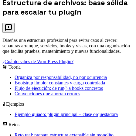
Estructura de archivos: base sólida
para escalar tu plugin
Diseñas una estructura profesional para evitar caos al crecer:
separarás arranque, servicios, hooks y vistas, con una organización
que facilita pruebas, mantenimiento y nuevas funcionalidades.
¿Cuánto sabes de WordPress Plugin?
📘 Teoría
Organiza por responsabilidad, no por ocurrencia
Bootstrap limpio: constantes y carga controlada
Flujo de ejecución: de run() a hooks concretos
Convenciones que ahorran errores
🧪 Ejemplos
Ejemplo guiado: plugin principal + clase orquestadora
🏁 Retos
Reto real: prepara estructura extensible sin monolito