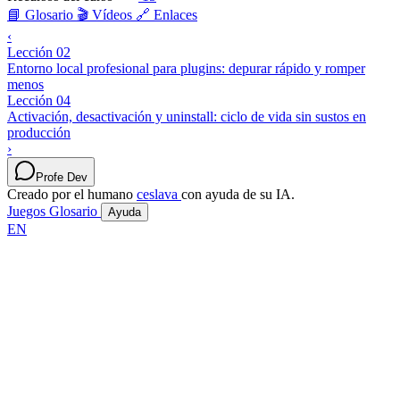
📘 Glosario
🎬 Vídeos
🔗 Enlaces
‹
Lección 02
Entorno local profesional para plugins: depurar rápido y romper
menos
Lección 04
Activación, desactivación y uninstall: ciclo de vida sin sustos en
producción
›
Profe Dev
Creado por el humano
ceslava
con ayuda de su IA.
Juegos
Glosario
Ayuda
EN