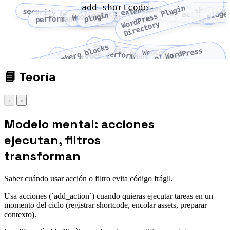
add_shortcode
W
r
d
P
r
e
s
s
P
l
u
g
i
n
D
i
r
e
c
t
o
r
WooCommerce extensions
filters
shortcod
security best practices
widge
hooks
actions
plugin
performance optimization
o
y
security best practices
Gutenberg blocks
WordPress
WooCommerce
performance optimization
custom post types
REST API
plugin
Plugin
extensions
Directory
📘
Teoría
‹
›
Modelo mental: acciones
ejecutan, filtros
transforman
Saber cuándo usar acción o filtro evita código frágil.
Usa acciones (`add_action`) cuando quieras ejecutar tareas en un
momento del ciclo (registrar shortcode, encolar assets, preparar
contexto).