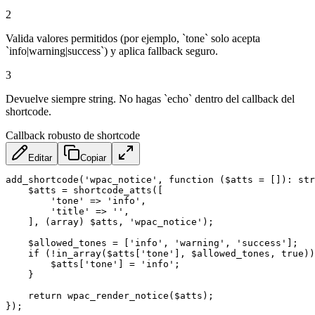
2
Valida valores permitidos (por ejemplo, `tone` solo acepta
`info|warning|success`) y aplica fallback seguro.
3
Devuelve siempre string. No hagas `echo` dentro del callback del
shortcode.
Callback robusto de shortcode
Editar
Copiar
add_shortcode('wpac_notice', function ($atts = []): str
    $atts = shortcode_atts([

        'tone' => 'info',

        'title' => '',

    ], (array) $atts, 'wpac_notice');

    $allowed_tones = ['info', 'warning', 'success'];

    if (!in_array($atts['tone'], $allowed_tones, true))
        $atts['tone'] = 'info';

    }

    return wpac_render_notice($atts);

});