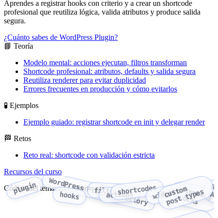
Aprendes a registrar hooks con criterio y a crear un shortcode
profesional que reutiliza lógica, valida atributos y produce salida
segura.
¿Cuánto sabes de WordPress Plugin?
📘 Teoría
Modelo mental: acciones ejecutan, filtros transforman
Shortcode profesional: atributos, defaults y salida segura
Reutiliza renderer para evitar duplicidad
Errores frecuentes en producción y cómo evitarlos
🧪 Ejemplos
Ejemplo guiado: registrar shortcode en init y delegar render
🏁 Retos
Reto real: shortcode con validación estricta
Recursos del curso
WordPress Plugin Directory
plugin
R
shortcodes
Código del tema: add_shortcode
c
u
o
m
p
o
s
t
t
y
p
e
filters
widgets
s
t
s
actions
hooks
A
Gutenberg blocks