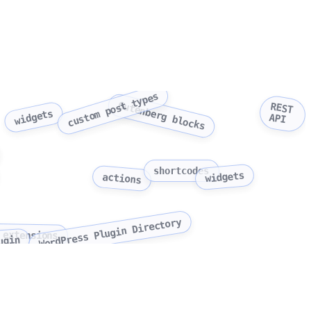
custom post types
Gutenberg blocks
REST
widgets
API
shortcodes
widgets
actions
WordPress Plugin Directory
 extensions
ugin