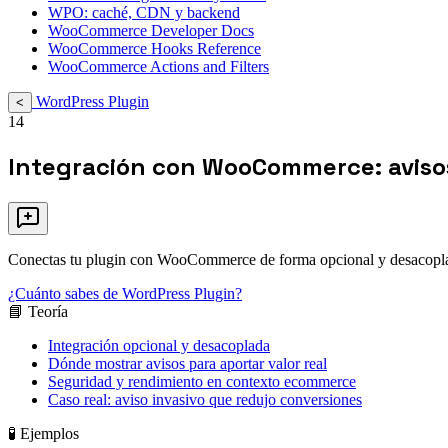
WPO: caché, CDN y backend
WooCommerce Developer Docs
WooCommerce Hooks Reference
WooCommerce Actions and Filters
WordPress Plugin
<
14
Integración con WooCommerce: aviso
Conectas tu plugin con WooCommerce de forma opcional y desacoplada 
¿Cuánto sabes de WordPress Plugin?
📘 Teoría
Integración opcional y desacoplada
Dónde mostrar avisos para aportar valor real
Seguridad y rendimiento en contexto ecommerce
Caso real: aviso invasivo que redujo conversiones
🧪 Ejemplos