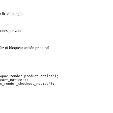
 clic en compra.
iones por zona.
faz ni bloquear acción principal.
wpac_render_product_notice');

cart_notice');

c_render_checkout_notice');
