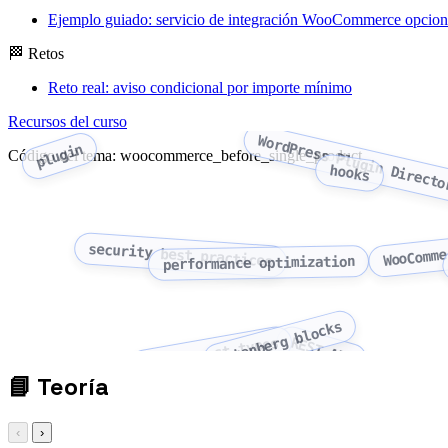
Ejemplo guiado: servicio de integración WooCommerce opcion
🏁 Retos
Reto real: aviso condicional por importe mínimo
Recursos del curso
WordPress Plugin Directo
plugin
Código del tema: woocommerce_before_single_product
hooks
WooComme
security best practices
performance optimization
Gutenberg blocks
custom post types
REST API
📘
Teoría
‹
›