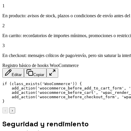
1
En producto: avisos de stock, plazos o condiciones de envío antes del
2
En carrito: recordatorios de importes mínimos, promociones o restricc
3
En checkout: mensajes críticos de pago/envío, pero sin saturar la inter
Registro básico de hooks WooCommerce
Editar
Copiar
if (class_exists('WooCommerce')) {

    add_action('woocommerce_before_add_to_cart_form', '
    add_action('woocommerce_before_cart', 'wpac_render_
    add_action('woocommerce_before_checkout_form', 'wpa
}
‹
›
Seguridad y rendimiento