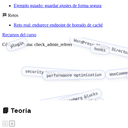
Ejemplo guiado: guardar ajustes de forma segura
🏁 Retos
Reto real: endurece endpoint de borrado de caché
Recursos del curso
WordPress Plugin Directo
plugin
Código del tema: check_admin_referer
hooks
WooComme
security best practices
performance optimization
Gutenberg blocks
custom post types
REST API
📘
Teoría
‹
›