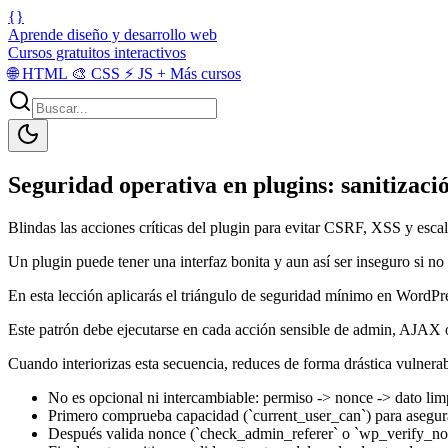
{}
Aprende diseño y desarrollo web
Cursos gratuitos interactivos
🌐
HTML
🎨
CSS
⚡
JS
+
Más cursos
Seguridad operativa en plugins: sanitizaci
Blindas las acciones críticas del plugin para evitar CSRF, XSS y escal
Un plugin puede tener una interfaz bonita y aun así ser inseguro si no
En esta lección aplicarás el triángulo de seguridad mínimo en WordPre
Este patrón debe ejecutarse en cada acción sensible de admin, AJAX 
Cuando interiorizas esta secuencia, reduces de forma drástica vulner
No es opcional ni intercambiable: permiso -> nonce -> dato lim
Primero comprueba capacidad (`current_user_can`) para asegurar
Después valida nonce (`check_admin_referer` o `wp_verify_no