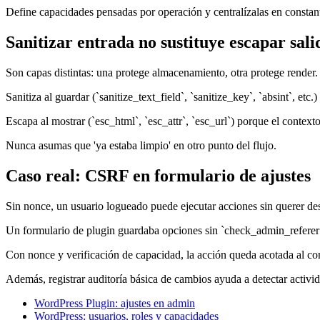
Define capacidades pensadas por operación y centralízalas en constant
Sanitizar entrada no sustituye escapar sali
Son capas distintas: una protege almacenamiento, otra protege render.
Sanitiza al guardar (`sanitize_text_field`, `sanitize_key`, `absint`, etc.)
Escapa al mostrar (`esc_html`, `esc_attr`, `esc_url`) porque el contexto 
Nunca asumas que 'ya estaba limpio' en otro punto del flujo.
Caso real: CSRF en formulario de ajustes
Sin nonce, un usuario logueado puede ejecutar acciones sin querer de
Un formulario de plugin guardaba opciones sin `check_admin_referer`
Con nonce y verificación de capacidad, la acción queda acotada al con
Además, registrar auditoría básica de cambios ayuda a detectar activi
WordPress Plugin: ajustes en admin
WordPress: usuarios, roles y capacidades