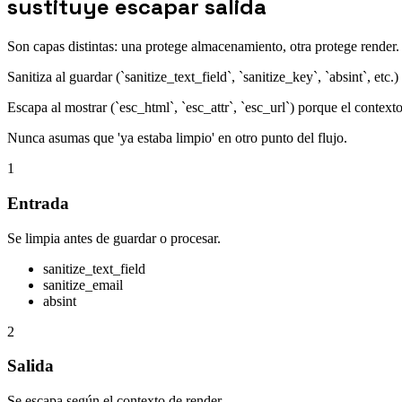
sustituye escapar salida
Son capas distintas: una protege almacenamiento, otra protege render.
Sanitiza al guardar (`sanitize_text_field`, `sanitize_key`, `absint`, etc.)
Escapa al mostrar (`esc_html`, `esc_attr`, `esc_url`) porque el contexto 
Nunca asumas que 'ya estaba limpio' en otro punto del flujo.
1
Entrada
Se limpia antes de guardar o procesar.
sanitize_text_field
sanitize_email
absint
2
Salida
Se escapa según el contexto de render.