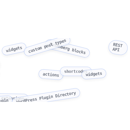
custom post types
Gutenberg blocks
REST
widgets
API
shortcodes
widgets
actions
WordPress Plugin Directory
 extensions
ugin