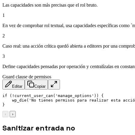
Las capacidades son más precisas que el rol bruto.
1
En vez de comprobar rol textual, usa capacidades específicas como `
2
Caso real: una acción crítica quedó abierta a editores por una compro
3
Define capacidades pensadas por operación y centralízalas en constant
Guard clause de permisos
Editar
Copiar
if (!current_user_can('manage_options')) {

    wp_die('No tienes permisos para realizar esta acció
}
‹
›
Sanitizar entrada no