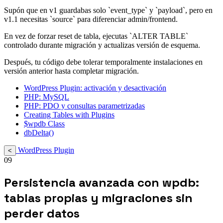
Supón que en v1 guardabas solo `event_type` y `payload`, pero en
v1.1 necesitas `source` para diferenciar admin/frontend.
En vez de forzar reset de tabla, ejecutas `ALTER TABLE`
controlado durante migración y actualizas versión de esquema.
Después, tu código debe tolerar temporalmente instalaciones en
versión anterior hasta completar migración.
WordPress Plugin: activación y desactivación
PHP: MySQL
PHP: PDO y consultas parametrizadas
Creating Tables with Plugins
$wpdb Class
dbDelta()
WordPress Plugin
<
09
Persistencia avanzada con wpdb:
tablas propias y migraciones sin
perder datos