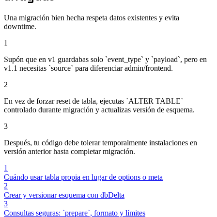
Una migración bien hecha respeta datos existentes y evita
downtime.
1
Supón que en v1 guardabas solo `event_type` y `payload`, pero en
v1.1 necesitas `source` para diferenciar admin/frontend.
2
En vez de forzar reset de tabla, ejecutas `ALTER TABLE`
controlado durante migración y actualizas versión de esquema.
3
Después, tu código debe tolerar temporalmente instalaciones en
versión anterior hasta completar migración.
1
Cuándo usar tabla propia en lugar de options o meta
2
Crear y versionar esquema con dbDelta
3
Consultas seguras: `prepare`, formato y límites