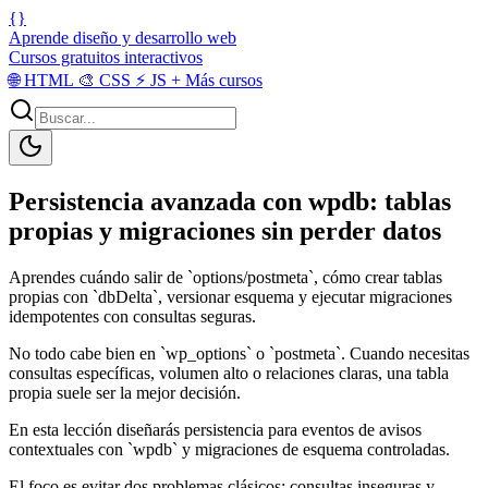
{}
Aprende diseño y desarrollo web
Cursos gratuitos interactivos
🌐
HTML
🎨
CSS
⚡
JS
+
Más cursos
Persistencia avanzada con wpdb: tablas
propias y migraciones sin perder datos
Aprendes cuándo salir de `options/postmeta`, cómo crear tablas
propias con `dbDelta`, versionar esquema y ejecutar migraciones
idempotentes con consultas seguras.
No todo cabe bien en `wp_options` o `postmeta`. Cuando necesitas
consultas específicas, volumen alto o relaciones claras, una tabla
propia suele ser la mejor decisión.
En esta lección diseñarás persistencia para eventos de avisos
contextuales con `wpdb` y migraciones de esquema controladas.
El foco es evitar dos problemas clásicos: consultas inseguras y