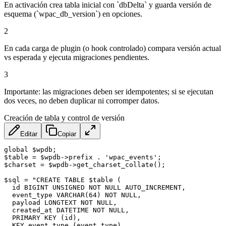
En activación crea tabla inicial con `dbDelta` y guarda versión de
esquema (`wpac_db_version`) en opciones.
2
En cada carga de plugin (o hook controlado) compara versión actual
vs esperada y ejecuta migraciones pendientes.
3
Importante: las migraciones deben ser idempotentes; si se ejecutan
dos veces, no deben duplicar ni corromper datos.
Creación de tabla y control de versión
Editar
Copiar
global $wpdb;

$table = $wpdb->prefix . 'wpac_events';

$charset = $wpdb->get_charset_collate();

$sql = "CREATE TABLE $table (

  id BIGINT UNSIGNED NOT NULL AUTO_INCREMENT,

  event_type VARCHAR(64) NOT NULL,

  payload LONGTEXT NOT NULL,

  created_at DATETIME NOT NULL,

  PRIMARY KEY (id),

  KEY event_type (event_type)
