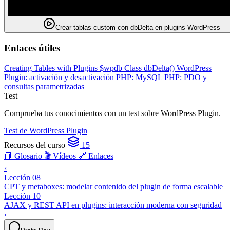
Crear tablas custom con dbDelta en plugins WordPress
Enlaces útiles
Creating Tables with Plugins
$wpdb Class
dbDelta()
WordPress
Plugin: activación y desactivación
PHP: MySQL
PHP: PDO y
consultas parametrizadas
Test
Comprueba tus conocimientos con un test sobre WordPress Plugin.
Test de WordPress Plugin
Recursos del curso
15
📘 Glosario
🎬 Vídeos
🔗 Enlaces
‹
Lección 08
CPT y metaboxes: modelar contenido del plugin de forma escalable
Lección 10
AJAX y REST API en plugins: interacción moderna con seguridad
›