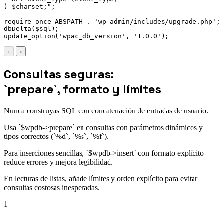
) $charset;";

require_once ABSPATH . 'wp-admin/includes/upgrade.php';

dbDelta($sql);

update_option('wpac_db_version', '1.0.0');
‹
›
Consultas seguras:
`prepare`, formato y límites
Nunca construyas SQL con concatenación de entradas de usuario.
Usa `$wpdb->prepare` en consultas con parámetros dinámicos y
tipos correctos (`%d`, `%s`, `%f`).
Para inserciones sencillas, `$wpdb->insert` con formato explícito
reduce errores y mejora legibilidad.
En lecturas de listas, añade límites y orden explícito para evitar
consultas costosas inesperadas.
1