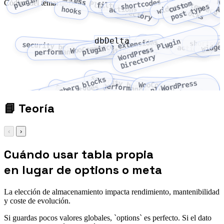
WordPress Plugin Directory
plugin
R
shortcodes
Código del tema: dbDelta
c
u
o
m
p
o
s
t
t
y
p
e
filters
widgets
s
t
s
actions
hooks
A
Gutenberg blocks
dbDelta
W
r
d
P
r
e
s
s
P
l
u
g
i
n
D
i
r
e
c
t
o
r
WooCommerce extensions
filters
shortcod
security best practices
widge
hooks
actions
plugin
performance optimization
o
y
security best practices
Gutenberg blocks
WordPress
WooCommerce
performance optimization
custom post types
REST API
plugin
Plugin
extensions
Directory
📘
Teoría
‹
›
Cuándo usar tabla propia
en lugar de options o meta
La elección de almacenamiento impacta rendimiento, mantenibilidad
y coste de evolución.
Si guardas pocos valores globales, `options` es perfecto. Si el dato