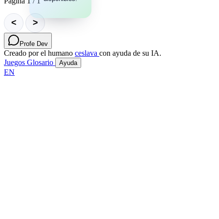
Página 1 / 1
<
>
Profe Dev
Creado por el humano
ceslava
con ayuda de su IA.
Juegos
Glosario
Ayuda
EN