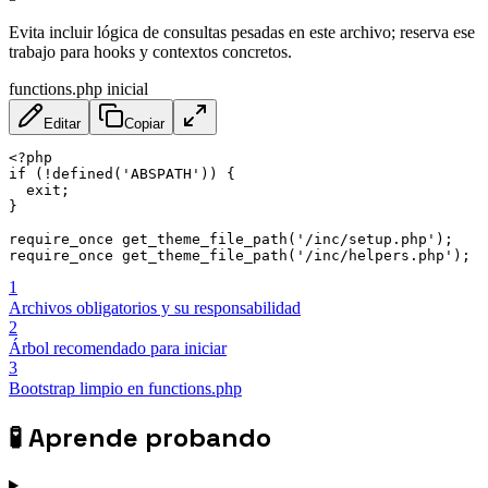
Evita incluir lógica de consultas pesadas en este archivo; reserva ese
trabajo para hooks y contextos concretos.
functions.php inicial
Editar
Copiar
<?php

if (!defined('ABSPATH')) {

  exit;

}

require_once get_theme_file_path('/inc/setup.php');

require_once get_theme_file_path('/inc/helpers.php');
1
Archivos obligatorios y su responsabilidad
2
Árbol recomendado para iniciar
3
Bootstrap limpio en functions.php
🧪
Aprende probando