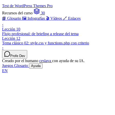
Test de WordPress Themes Pro
Recursos del curso
30
📘 Glosario
🖼️ Infografías
🎬 Vídeos
🔗 Enlaces
‹
Lección 10
Flujo profesional: de briefing a release del tema
Lección 12
Tema clásico 02: style.css y functions.php con criterio
›
Profe Dev
Creado por el humano
ceslava
con ayuda de su IA.
Juegos
Glosario
Ayuda
EN