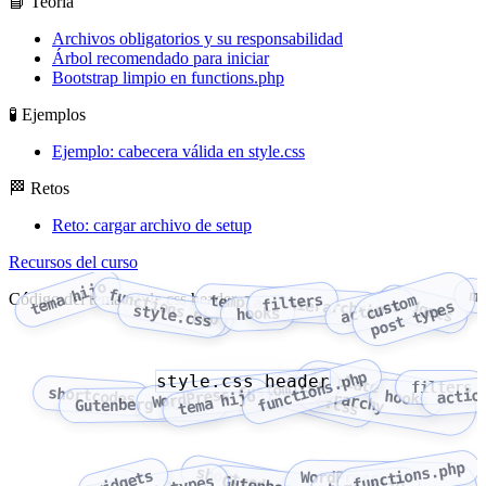
📘 Teoría
Archivos obligatorios y su responsabilidad
Árbol recomendado para iniciar
Bootstrap limpio en functions.php
🧪 Ejemplos
Ejemplo: cabecera válida en style.css
🏁 Retos
Reto: cargar archivo de setup
Recursos del curso
tema hijo
functions.php
m
Código del tema: style.css header
filters
c
u
o
m
p
o
s
t
t
y
p
e
template hierarchy
widgets
actions
s
t
s
style.css
hooks
template
functions.php
style.css header
WordPress Customizer
filters
style.css
shortcodes
actio
hierarchy
tema hijo
hooks
Gutenberg blocks
functions.php
shortcodes
widgets
WordPress