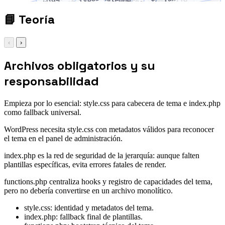
custom post types
Gutenberg blocks
tema hijo
menus
Customizer
📘
Teoría
‹
›
Archivos obligatorios y su
responsabilidad
Empieza por lo esencial: style.css para cabecera de tema e index.php
como fallback universal.
WordPress necesita style.css con metadatos válidos para reconocer
el tema en el panel de administración.
index.php es la red de seguridad de la jerarquía: aunque falten
plantillas específicas, evita errores fatales de render.
functions.php centraliza hooks y registro de capacidades del tema,
pero no debería convertirse en un archivo monolítico.
style.css: identidad y metadatos del tema.
index.php: fallback final de plantillas.