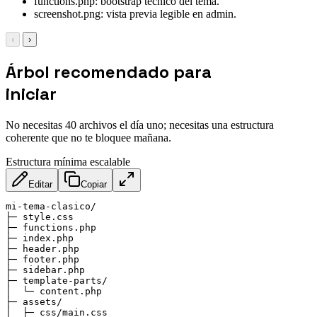
functions.php: bootstrap técnico del tema.
screenshot.png: vista previa legible en admin.
‹
›
Árbol recomendado para
iniciar
No necesitas 40 archivos el día uno; necesitas una estructura
coherente que no te bloquee mañana.
Estructura mínima escalable
Editar
Copiar
mi-tema-clasico/

├─ style.css

├─ functions.php

├─ index.php

├─ header.php

├─ footer.php

├─ sidebar.php

├─ template-parts/

│  └─ content.php

├─ assets/

│  ├─ css/main.css
