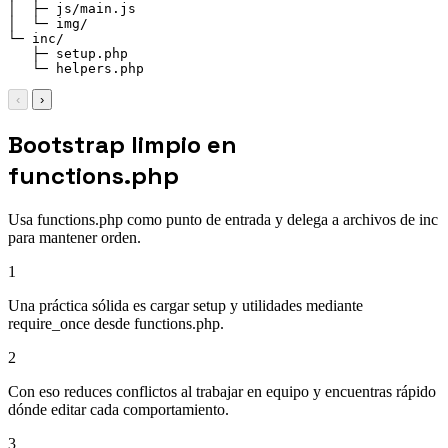
│  ├─ js/main.js

│  └─ img/

└─ inc/

   ├─ setup.php

   └─ helpers.php
‹
›
Bootstrap limpio en
functions.php
Usa functions.php como punto de entrada y delega a archivos de inc
para mantener orden.
1
Una práctica sólida es cargar setup y utilidades mediante
require_once desde functions.php.
2
Con eso reduces conflictos al trabajar en equipo y encuentras rápido
dónde editar cada comportamiento.
3