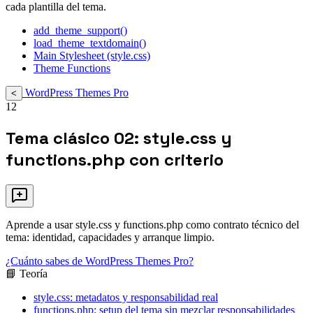
cada plantilla del tema.
add_theme_support()
load_theme_textdomain()
Main Stylesheet (style.css)
Theme Functions
WordPress Themes Pro
<
12
Tema clásico 02: style.css y
functions.php con criterio
Aprende a usar style.css y functions.php como contrato técnico del
tema: identidad, capacidades y arranque limpio.
¿Cuánto sabes de WordPress Themes Pro?
📘 Teoría
style.css: metadatos y responsabilidad real
functions.php: setup del tema sin mezclar responsabilidades