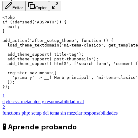
Editar
Copiar
<?php

if (!defined('ABSPATH')) {

  exit;

}

add_action('after_setup_theme', function () {

  load_theme_textdomain('mi-tema-clasico', get_template
  add_theme_support('title-tag');

  add_theme_support('post-thumbnails');

  add_theme_support('html5', ['search-form', 'comment-f
  register_nav_menus([

    'primary' => __('Menú principal', 'mi-tema-clasico'
  ]);

});
1
style.css: metadatos y responsabilidad real
2
functions.php: setup del tema sin mezclar responsabilidades
🧪
Aprende probando