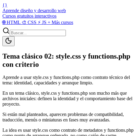
{}
Aprende diseño y desarrollo web
Cursos gratuitos interactivos
🌐
HTML
🎨
CSS
⚡
JS
+
Más cursos
Tema clásico 02: style.css y functions.php
con criterio
Aprende a usar style.css y functions.php como contrato técnico del
tema: identidad, capacidades y arranque limpio.
En un tema clásico, style.css y functions.php son mucho más que
archivos iniciales: definen la identidad y el comportamiento base del
proyecto.
Si están mal planteados, aparecen problemas de compatibilidad,
traducción, menús o miniaturas en fases muy avanzadas.
La idea es usar style.css como contrato de metadatos y functions.php
como punto de arranque ordenado, no como cajón de sastre.