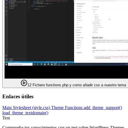
12 Fichero functions php y como añadir css a nuestro tema
Enlaces útiles
Main Stylesheet (style.css)
Theme Functions
add_theme_support()
load_theme_textdomain()
Test
Comprueba tus conocimientos con un test sobre WordPress Themes