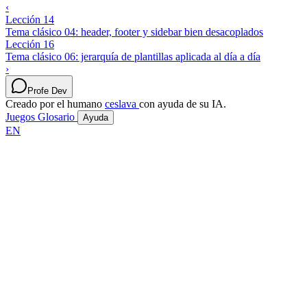
‹
Lección 14
Tema clásico 04: header, footer y sidebar bien desacoplados
Lección 16
Tema clásico 06: jerarquía de plantillas aplicada al día a día
›
Profe Dev
Creado por el humano
ceslava
con ayuda de su IA.
Juegos
Glosario
Ayuda
EN