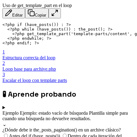
Uso de get_template_part en el loop
Editar
Copiar
<?php if (have_posts()) : ?>
<?php while (have_posts()) : the_post(); ?>
<?php get_template_part('template-parts/content', g
<?php endwhile; ?>
<?php endif; ?>
1
Estructura correcta del loop
2
Loop base para archive.php
3
Escalar el loop con template parts
🧪
Aprende probando
Ejemplo
Ejemplo: estado vacío de búsqueda
Plantilla simple para
cuando una búsqueda no devuelve resultados.
⌄
¿Dónde debe ir the_posts_pagination() en un archive clásico?
Antes del if (have_posts()).
Dentro de cada iteración del