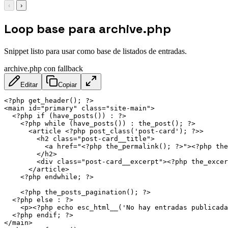
‹
›
Loop base para archive.php
Snippet listo para usar como base de listados de entradas.
archive.php con fallback
Editar
Copiar
<?php get_header(); ?>
<
main
id
=
"
primary
"
class
=
"
site-main
"
>
<?php if (have_posts()) : ?>
<?php while (have_posts()) : the_post(); ?>
<
article
<?php
post_class('post-card');
?
>
>

<
h2
class
=
"
post-card__title
"
>
<
a
href
=
"
<?php the_permalink(); ?>
"
>
<?php the
</
h2
>
<
div
class
=
"
post-card__excerpt
"
>
<?php the_excer
</
article
>
<?php endwhile; ?>
<?php the_posts_pagination(); ?>
<?php else : ?>
<
p
>
<?php echo esc_html__('No hay entradas publicada
<?php endif; ?>
</
main
>