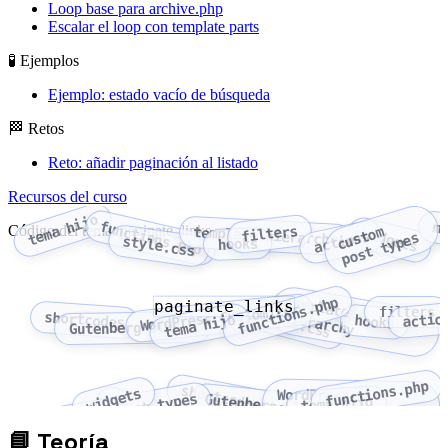
Loop base para archive.php
Escalar el loop con template parts
🧪 Ejemplos
Ejemplo: estado vacío de búsqueda
🏁 Retos
Reto: añadir paginación al listado
Recursos del curso
tema hijo
functions.php
m
Código del tema: paginate_links
filters
c
u
o
m
p
o
s
t
t
y
p
e
template hierarchy
widgets
actions
s
t
s
style.css
hooks
template
functions.php
paginate_links
WordPress Customizer
filters
style.css
shortcodes
actio
hierarchy
tema hijo
hooks
Gutenberg blocks
functions.php
shortcodes
widgets
WordPress
custom post types
Gutenberg blocks
tema hijo
menus
Customizer
📘
Teoría