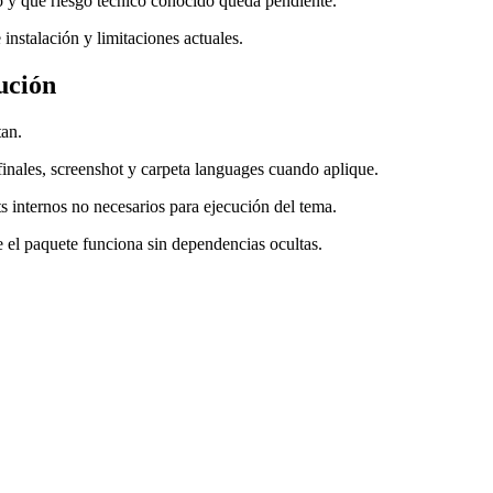
ó y qué riesgo técnico conocido queda pendiente.
 instalación y limitaciones actuales.
ución
tan.
s finales, screenshot y carpeta languages cuando aplique.
ts internos no necesarios para ejecución del tema.
 el paquete funciona sin dependencias ocultas.