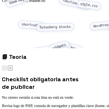
tema hijo
functions.php
Código del tema: readme.txt
style.css
WordPres
shortcodes
Gutenberg blocks
widgets
custom post types
menus
📘
Teoría
‹
›
Checklist obligatoria antes
de publicar
No cierres versión si esta lista no está en verde.
Revisa logs de PHP, consola de navegador y plantillas clave (home, si