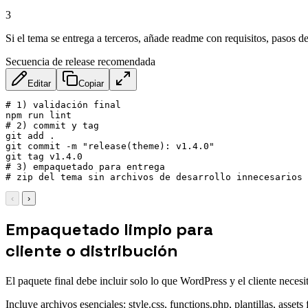
3
Si el tema se entrega a terceros, añade readme con requisitos, pasos de
Secuencia de release recomendada
Editar
Copiar
# 1) validación final

npm run lint

# 2) commit y tag

git add .

git commit -m "release(theme): v1.4.0"

git tag v1.4.0

# 3) empaquetado para entrega

# zip del tema sin archivos de desarrollo innecesarios
‹
›
Empaquetado limpio para
cliente o distribución
El paquete final debe incluir solo lo que WordPress y el cliente necesi
Incluye archivos esenciales: style.css, functions.php, plantillas, asset