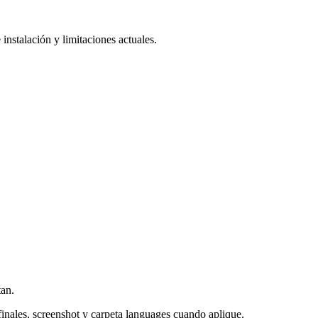
 instalación y limitaciones actuales.
tan.
s finales, screenshot y carpeta languages cuando aplique.