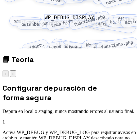
template
functions.php
WP_DEBUG_DISPLAY
WordPress Customizer
filters
style.css
shortcodes
actio
hierarchy
tema hijo
hooks
Gutenberg blocks
functions.php
shortcodes
widgets
WordPress
custom post types
Gutenberg blocks
tema hijo
menus
Customizer
📘
Teoría
‹
›
Configurar depuración de
forma segura
Depura en local o staging, nunca mostrando errores al usuario final.
1
Activa WP_DEBUG y WP_DEBUG_LOG para registrar avisos en
archivo, y mantén WP_DEBUG_DISPLAY desactivado para no