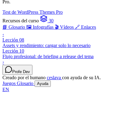
Pro.
Test de WordPress Themes Pro
Recursos del curso
30
📘 Glosario
🖼️ Infografías
🎬 Vídeos
🔗 Enlaces
‹
Lección 08
Assets y rendimiento: cargar solo lo necesario
Lección 10
Flujo profesional: de briefing a release del tema
›
Profe Dev
Creado por el humano
ceslava
con ayuda de su IA.
Juegos
Glosario
Ayuda
EN