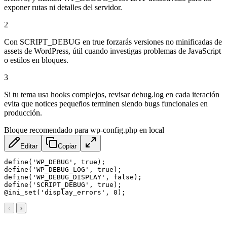
exponer rutas ni detalles del servidor.
2
Con SCRIPT_DEBUG en true forzarás versiones no minificadas de
assets de WordPress, útil cuando investigas problemas de JavaScript
o estilos en bloques.
3
Si tu tema usa hooks complejos, revisar debug.log en cada iteración
evita que notices pequeños terminen siendo bugs funcionales en
producción.
Bloque recomendado para wp-config.php en local
Editar
Copiar
define('WP_DEBUG', true);

define('WP_DEBUG_LOG', true);

define('WP_DEBUG_DISPLAY', false);

define('SCRIPT_DEBUG', true);

@ini_set('display_errors', 0);
‹
›