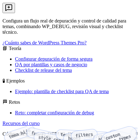
Configura un flujo real de depuración y control de calidad para
temas, combinando WP_DEBUG, revisión visual y checklist
técnico.
¿Cuánto sabes de WordPress Themes Pro?
📘 Teoría
Configurar depuración de forma segura
QA por plantillas y casos de negocio
Checklist de release del tema
🧪 Ejemplos
Ejemplo: plantilla de checklist para QA de tema
🏁 Retos
Reto: completar configuración de debug
Recursos del curso
tema hijo
functions.php
m
Código del tema: WP_DEBUG_DISPLAY
filters
c
u
o
m
p
o
s
t
t
y
p
e
template hierarchy
widgets
actions
s
t
s
style.css
hooks