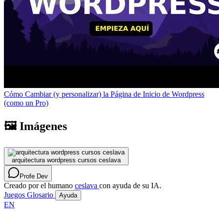
Cómo Cambiar (y personalizar) la Página de Inicio de Wordpress
(como un Pro)
🖼️ Imágenes
arquitectura wordpress cursos ceslava
Profe Dev
Creado por el humano
ceslava
con ayuda de su IA.
Juegos
Glosario
Ayuda
EN