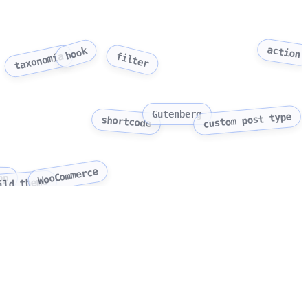
action
hook
filter
taxonomía
Gutenberg
custom post type
shortcode
WooCommerce
hp
ild theme