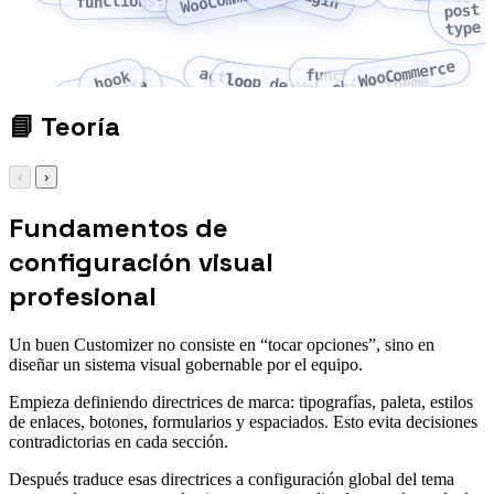
functions.php
post
type
WooCommerce
action
functions.php
hook
loop de WordPress
child theme
filter
taxonomía
📘
Teoría
‹
›
Fundamentos de
configuración visual
profesional
Un buen Customizer no consiste en “tocar opciones”, sino en
diseñar un sistema visual gobernable por el equipo.
Empieza definiendo directrices de marca: tipografías, paleta, estilos
de enlaces, botones, formularios y espaciados. Esto evita decisiones
contradictorias en cada sección.
Después traduce esas directrices a configuración global del tema