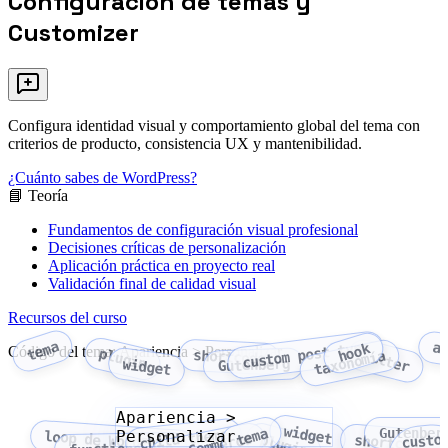
Configuración de temas y
Customizer
Configura identidad visual y comportamiento global del tema con
criterios de producto, consistencia UX y mantenibilidad.
¿Cuánto sabes de WordPress?
📘 Teoría
Fundamentos de configuración visual profesional
Decisiones críticas de personalización
Aplicación práctica en proyecto real
Validación final de calidad visual
Recursos del curso
tema
custom post type
a
hook
Código del tema: Apariencia > Personalizar
plugin
shortcode
filter
taxonomía
widget
Gutenberg
Apariencia >
widget
tema
Gutenber
child theme
Personalizar
loop de WordPress
WooCommerce
custo
plugin
shortcode