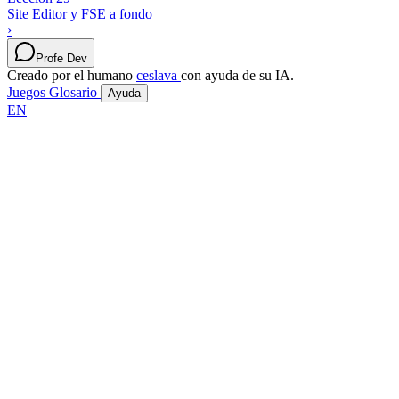
Site Editor y FSE a fondo
›
Profe Dev
Creado por el humano
ceslava
con ayuda de su IA.
Juegos
Glosario
Ayuda
EN