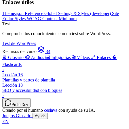
Enlaces útiles
Theme.json Reference
Global Settings & Styles (developer)
Site
Editor Styles
WCAG Contrast Minimum
Test
Comprueba tus conocimientos con un test sobre WordPress.
Test de WordPress
Recursos del curso
34
📘 Glosario
🎧 Audios
🖼️ Infografías
🎬 Vídeos
🔗 Enlaces
🧠
Flashcards
‹
Lección 16
Plantillas y partes de plantilla
Lección 18
SEO y accesibilidad con bloques
›
Profe Dev
Creado por el humano
ceslava
con ayuda de su IA.
Juegos
Glosario
Ayuda
EN