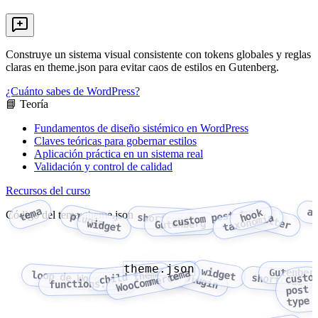
Construye un sistema visual consistente con tokens globales y reglas
claras en theme.json para evitar caos de estilos en Gutenberg.
¿Cuánto sabes de WordPress?
📘 Teoría
Fundamentos de diseño sistémico en WordPress
Claves teóricas para gobernar estilos
Aplicación práctica en un sistema real
Validación y control de calidad
Recursos del curso
tema
custom post type
a
hook
Código del tema: theme.json
plugin
shortcode
filter
taxonomía
widget
Gutenberg
theme.json
widget
tema
Gutenber
child theme
loop de WordPress
WooCommerce
custo
plugin
shortcode
functions.php
post
type