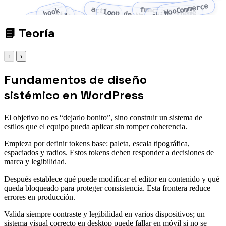
WooCommerce
action
functions.php
hook
loop de WordPress
child theme
filter
taxonomía
📘
Teoría
‹
›
Fundamentos de diseño
sistémico en WordPress
El objetivo no es “dejarlo bonito”, sino construir un sistema de
estilos que el equipo pueda aplicar sin romper coherencia.
Empieza por definir tokens base: paleta, escala tipográfica,
espaciados y radios. Estos tokens deben responder a decisiones de
marca y legibilidad.
Después establece qué puede modificar el editor en contenido y qué
queda bloqueado para proteger consistencia. Esta frontera reduce
errores en producción.
Valida siempre contraste y legibilidad en varios dispositivos; un
sistema visual correcto en desktop puede fallar en móvil si no se