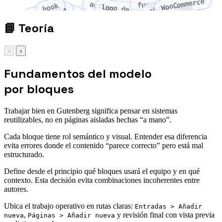
WooCommerce
action
functions.php
hook
loop de WordPress
child theme
filter
taxonomía
📘
Teoría
‹
›
Fundamentos del modelo
por bloques
Trabajar bien en Gutenberg significa pensar en sistemas
reutilizables, no en páginas aisladas hechas “a mano”.
Cada bloque tiene rol semántico y visual. Entender esa diferencia
evita errores donde el contenido “parece correcto” pero está mal
estructurado.
Define desde el principio qué bloques usará el equipo y en qué
contexto. Esta decisión evita combinaciones incoherentes entre
autores.
Ubica el trabajo operativo en rutas claras:
Entradas > Añadir
,
y revisión final con vista previa
nueva
Páginas > Añadir nueva