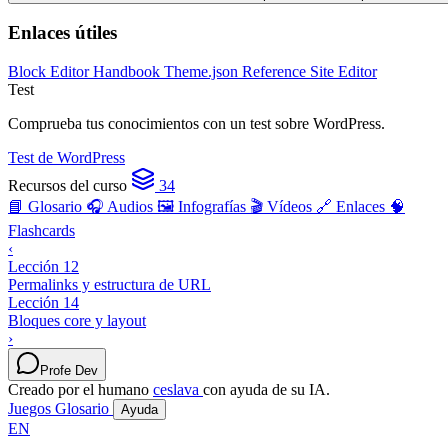
Enlaces útiles
Block Editor Handbook
Theme.json Reference
Site Editor
Test
Comprueba tus conocimientos con un test sobre WordPress.
Test de WordPress
Recursos del curso
34
📘 Glosario
🎧 Audios
🖼️ Infografías
🎬 Vídeos
🔗 Enlaces
🧠
Flashcards
‹
Lección 12
Permalinks y estructura de URL
Lección 14
Bloques core y layout
›
Profe Dev
Creado por el humano
ceslava
con ayuda de su IA.
Juegos
Glosario
Ayuda
EN