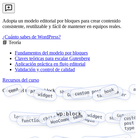
Adopta un modelo editorial por bloques para crear contenido
consistente, reutilizable y fácil de mantener en equipos reales.
¿Cuánto sabes de WordPress?
📘 Teoría
Fundamentos del modelo por bloques
Claves teóricas para escalar Gutenberg
Aplicación práctica en flujo editorial
Validación y control de calidad
Recursos del curso
tema
custom post type
a
hook
Código del tema: wp:block
plugin
shortcode
filter
taxonomía
widget
Gutenberg
wp:block
widget
tema
Gutenber
child theme
loop de WordPress
WooCommerce
custo
plugin
shortcode
functions.php
post
type