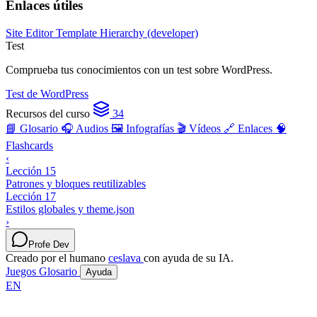
Enlaces útiles
Site Editor
Template Hierarchy (developer)
Test
Comprueba tus conocimientos con un test sobre WordPress.
Test de WordPress
Recursos del curso
34
📘 Glosario
🎧 Audios
🖼️ Infografías
🎬 Vídeos
🔗 Enlaces
🧠
Flashcards
‹
Lección 15
Patrones y bloques reutilizables
Lección 17
Estilos globales y theme.json
›
Profe Dev
Creado por el humano
ceslava
con ayuda de su IA.
Juegos
Glosario
Ayuda
EN