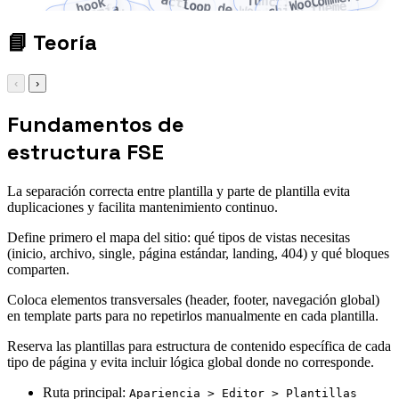
WooCommerce
action
functions.php
hook
loop de WordPress
child theme
filter
taxonomía
📘
Teoría
‹
›
Fundamentos de
estructura FSE
La separación correcta entre plantilla y parte de plantilla evita
duplicaciones y facilita mantenimiento continuo.
Define primero el mapa del sitio: qué tipos de vistas necesitas
(inicio, archivo, single, página estándar, landing, 404) y qué bloques
comparten.
Coloca elementos transversales (header, footer, navegación global)
en template parts para no repetirlos manualmente en cada plantilla.
Reserva las plantillas para estructura de contenido específica de cada
tipo de página y evita incluir lógica global donde no corresponde.
Ruta principal:
Apariencia > Editor > Plantillas