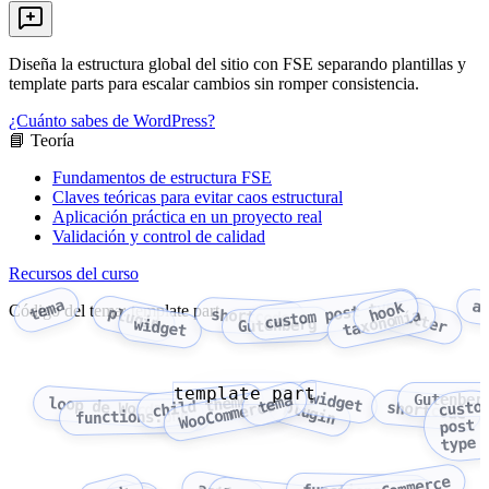
Diseña la estructura global del sitio con FSE separando plantillas y
template parts para escalar cambios sin romper consistencia.
¿Cuánto sabes de WordPress?
📘 Teoría
Fundamentos de estructura FSE
Claves teóricas para evitar caos estructural
Aplicación práctica en un proyecto real
Validación y control de calidad
Recursos del curso
tema
custom post type
a
hook
Código del tema: template part
plugin
shortcode
filter
taxonomía
widget
Gutenberg
template part
widget
tema
Gutenber
child theme
loop de WordPress
WooCommerce
custo
plugin
shortcode
functions.php
post
type