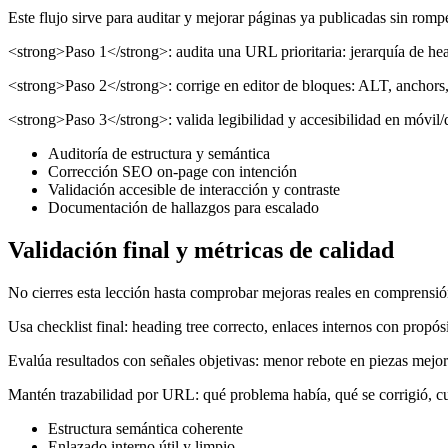
Este flujo sirve para auditar y mejorar páginas ya publicadas sin romper
<strong>Paso 1</strong>: audita una URL prioritaria: jerarquía de head
<strong>Paso 2</strong>: corrige en editor de bloques: ALT, anchors, s
<strong>Paso 3</strong>: valida legibilidad y accesibilidad en móvil/de
Auditoría de estructura y semántica
Corrección SEO on-page con intención
Validación accesible de interacción y contraste
Documentación de hallazgos para escalado
Validación final y métricas de calidad
No cierres esta lección hasta comprobar mejoras reales en comprensió
Usa checklist final: heading tree correcto, enlaces internos con propó
Evalúa resultados con señales objetivas: menor rebote en piezas mejor
Mantén trazabilidad por URL: qué problema había, qué se corrigió, cuá
Estructura semántica coherente
Enlazado interno útil y limpio