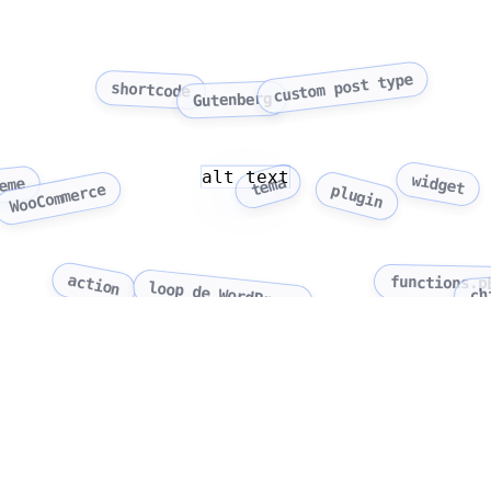
custom post type
shortcode
Gutenberg
alt text
widget
tema
eme
WooCommerce
plugin
action
functions.p
loop de WordPress
ch