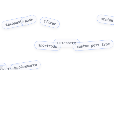
action
hook
filter
taxonomía
Gutenberg
custom post type
shortcode
WooCommerce
hp
ild theme