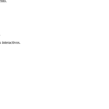
ento.
.
 interactivos.