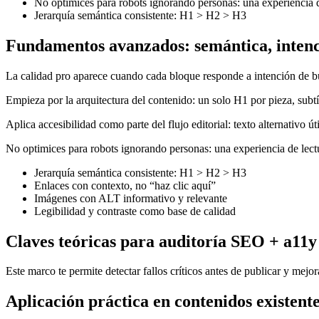
No optimices para robots ignorando personas: una experiencia
Jerarquía semántica consistente: H1 > H2 > H3
Fundamentos avanzados: semántica, inten
La calidad pro aparece cuando cada bloque responde a intención de bús
Empieza por la arquitectura del contenido: un solo H1 por pieza, subt
Aplica accesibilidad como parte del flujo editorial: texto alternativo ú
No optimices para robots ignorando personas: una experiencia de le
Jerarquía semántica consistente: H1 > H2 > H3
Enlaces con contexto, no “haz clic aquí”
Imágenes con ALT informativo y relevante
Legibilidad y contraste como base de calidad
Claves teóricas para auditoría SEO + a11y
Este marco te permite detectar fallos críticos antes de publicar y mejor
Aplicación práctica en contenidos existent