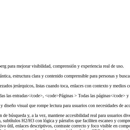
rg para mejorar visibilidad, comprensión y experiencia real de uso.
ntica, estructura clara y contenido comprensible para personas y busca
ados jerárquicos, listas cuando toca, enlaces con contexto y medios con
das las entradas</code>, <code>Páginas > Todas las páginas</code> y 
n y diseño visual que rompe lectura para usuarios con necesidades de acc
de búsqueda y, a la vez, mantiene accesibilidad real para usuarios div
a, subtítulos H2/H3 con lógica y párrafos que faciliten escaneo y compr
tivo útil, enlaces descriptivos, contraste correcto y foco visible en comp