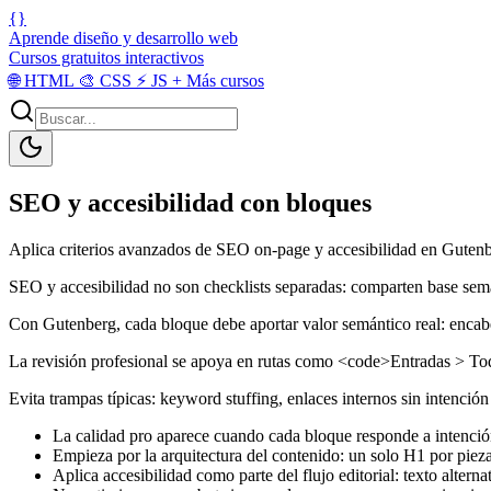
{}
Aprende diseño y desarrollo web
Cursos gratuitos interactivos
🌐
HTML
🎨
CSS
⚡
JS
+
Más cursos
SEO y accesibilidad con bloques
Aplica criterios avanzados de SEO on-page y accesibilidad en Gutenbe
SEO y accesibilidad no son checklists separadas: comparten base semá
Con Gutenberg, cada bloque debe aportar valor semántico real: encabez
La revisión profesional se apoya en rutas como <code>Entradas > To
Evita trampas típicas: keyword stuffing, enlaces internos sin intenció
La calidad pro aparece cuando cada bloque responde a intención 
Empieza por la arquitectura del contenido: un solo H1 por piez
Aplica accesibilidad como parte del flujo editorial: texto alterna