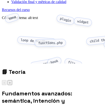
Validación final y métricas de calidad
Recursos del curso
tema
Código del tema: alt text
plugin
widget
child th
loop de WordPress
functions.php
hook
filter
taxonomía
📘
Teoría
‹
›
Fundamentos avanzados:
semántica, intención y