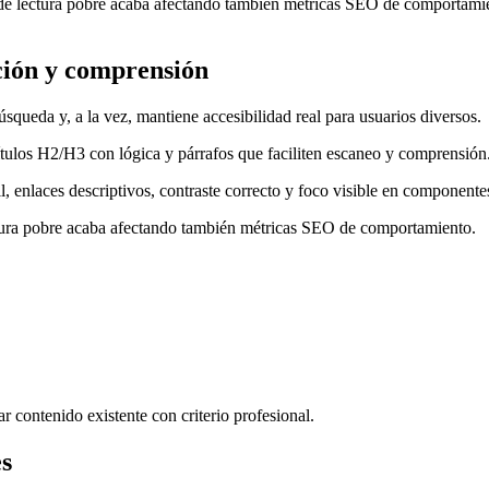
 de lectura pobre acaba afectando también métricas SEO de comportami
ción y comprensión
queda y, a la vez, mantiene accesibilidad real para usuarios diversos.
ítulos H2/H3 con lógica y párrafos que faciliten escaneo y comprensión
til, enlaces descriptivos, contraste correcto y foco visible en componentes
ctura pobre acaba afectando también métricas SEO de comportamiento.
ar contenido existente con criterio profesional.
es