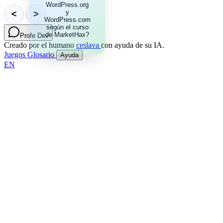
WordPress.org
hosting propio,
mientras que
y
<
>
WordPress.com
WordPress.com
según el curso
es un servicio
de MarketHax?
de pago
Profe Dev
mensual
Creado por el humano
ceslava
con ayuda de su IA.
limitado.
Juegos
Glosario
Ayuda
EN