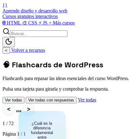
{}
Aprende diseño y desarrollo web
Cursos gratuitos interactivos
🌐
HTML
🎨
CSS
⚡
JS
+
Más cursos
Volver a recursos
<
🧠 Flashcards de WordPress
Flashcards para repasar las ideas esenciales del curso WordPress.
Pulsa una tarjeta para girarla y comprobar la respuesta.
Ver todas
Ver todas
Ver todas con respuestas
<
>
1 / 72
WordPress.org
¿Cuál es la
es la versión
diferencia
fundamental
completa
Página 1 / 1
instalable en
entre