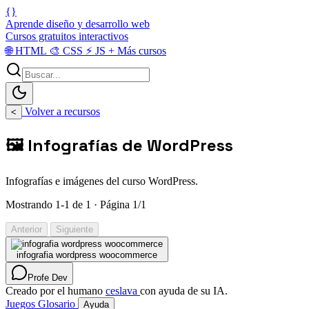
{}
Aprende diseño y desarrollo web
Cursos gratuitos interactivos
🌐
HTML
🎨
CSS
⚡
JS
+
Más cursos
Volver a recursos
<
🖼️ Infografías de WordPress
Infografías e imágenes del curso WordPress.
Mostrando 1-1 de 1 · Página 1/1
Anterior
Siguiente
infografia wordpress woocommerce
Profe Dev
Creado por el humano
ceslava
con ayuda de su IA.
Juegos
Glosario
Ayuda