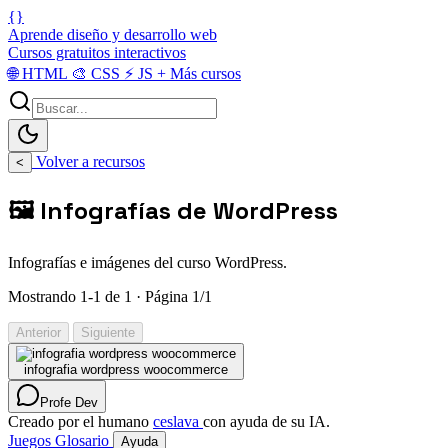
{}
Aprende diseño y desarrollo web
Cursos gratuitos interactivos
🌐
HTML
🎨
CSS
⚡
JS
+
Más cursos
Volver a recursos
<
🖼️ Infografías de WordPress
Infografías e imágenes del curso WordPress.
Mostrando 1-1 de 1 · Página 1/1
Anterior
Siguiente
infografia wordpress woocommerce
Profe Dev
Creado por el humano
ceslava
con ayuda de su IA.
Juegos
Glosario
Ayuda