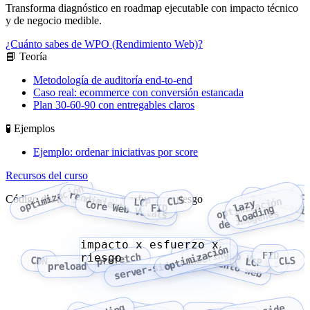
Transforma diagnóstico en roadmap ejecutable con impacto técnico
y de negocio medible.
¿Cuánto sabes de WPO (Rendimiento Web)?
📘 Teoría
Metodología de auditoría end-to-end
Caso real: ecommerce con conversión estancada
Plan 30-60-90 con entregables claros
🧪 Ejemplos
Ejemplo: ordenar iniciativas por score
Recursos del curso
optimización
rendimiento web
c
minificaci
Código del tema: impacto x esfuerzo x riesgo
CLS
optimización
LCP
a
z
y
l
o
a
d
i
n
Core Web Vitals
FID
l
g
de imágenes
impacto x esfuerzo x
optimización
Core Web Vitals
rendimiento web
server-side rendering
FID
riesgo
prefetch
CLS
CDN
LCP
preload