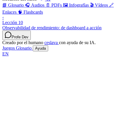
📘 Glosario
🎧 Audios
📄 PDFs
🖼️ Infografías
🎬 Vídeos
🔗
Enlaces
🧠 Flashcards
‹
Lección 10
Observabilidad de rendimiento: de dashboard a acción
Profe Dev
Creado por el humano
ceslava
con ayuda de su IA.
Juegos
Glosario
Ayuda
EN