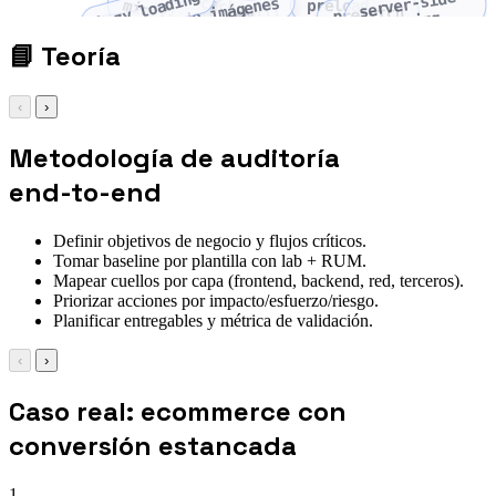
lazy loading
server-side
caching
optimización de imágenes
minificación
preload
prefetch
CDN
rendering
📘
Teoría
‹
›
Metodología de auditoría
end-to-end
Definir objetivos de negocio y flujos críticos.
Tomar baseline por plantilla con lab + RUM.
Mapear cuellos por capa (frontend, backend, red, terceros).
Priorizar acciones por impacto/esfuerzo/riesgo.
Planificar entregables y métrica de validación.
‹
›
Caso real: ecommerce con
conversión estancada
1