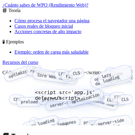
¿Cuánto sabes de WPO (Rendimiento Web)?
📘 Teoría
Cómo procesa el navegador una página
Casos reales de bloqueo inicial
Acciones concretas de alto impacto
🧪 Ejemplos
Ejemplo: orden de carga más saludable
Recursos del curso
optimización
rendimiento web
c
minificaci
Código del tema: <script src='app.js' defer></script>
CLS
optimización
LCP
a
z
y
l
o
a
d
i
n
Core Web Vitals
FID
l
g
de imágenes
<script src='app.js'
optimización
Core Web Vitals
rendimiento web
server-side rendering
FID
defer></script>
prefetch
CLS
CDN
LCP
preload
lazy loading
server-side
caching
optimización de imágenes
minificación
preload
prefetch
CDN
rendering