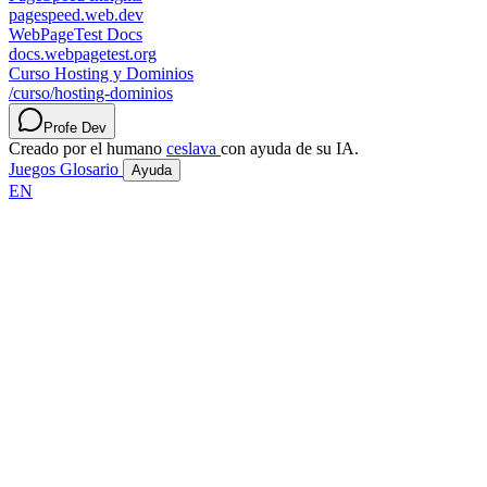
pagespeed.web.dev
WebPageTest Docs
docs.webpagetest.org
Curso Hosting y Dominios
/curso/hosting-dominios
Profe Dev
Creado por el humano
ceslava
con ayuda de su IA.
Juegos
Glosario
Ayuda
EN