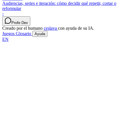
Audiencias, series e iteración: cómo decidir qué repetir, cortar o
reformular
›
Profe Dev
Creado por el humano
ceslava
con ayuda de su IA.
Juegos
Glosario
Ayuda
EN