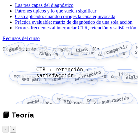
Las tres capas del diagnóstico
Patrones típicos y lo que suelen significar
Caso aplicado: cuando corriges la capa equivocada
Práctica evaluable: matriz de diagnóstico de una sola acción
Errores frecuentes al interpretar CTR, retención y satisfacción
Recursos del curso
compartir
canal
Y
suscripción
Código del tema: CTR + retención + satisfacción
likes
playlist
embed
dislikes
St
comentarios
vídeo
CTR + retención +
suscripción
playlist
tendencias de YouTube
likes
satisfacción
monetización
disli
comentarios
vídeo
canal
SEO para YouTube
suscripción
monetización
YouTube Studio
tendencias de
embed
SEO para YouTube
canal
compartir
YouTube
📘
Teoría
‹
›