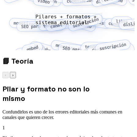
St
comentarios
vídeo
Pilares + formatos +
suscripción
playlist
tendencias de YouTube
likes
sistema editorial
monetización
disli
comentarios
vídeo
canal
SEO para YouTube
suscripción
monetización
YouTube Studio
tendencias de
embed
SEO para YouTube
canal
compartir
YouTube
📘
Teoría
‹
›
Pilar y formato no son lo
mismo
Confundirlos es uno de los errores editoriales más comunes en
canales que quieren crecer.
1