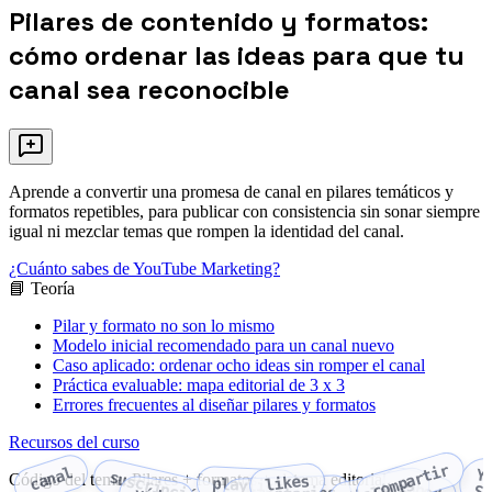
Pilares de contenido y formatos:
cómo ordenar las ideas para que tu
canal sea reconocible
Aprende a convertir una promesa de canal en pilares temáticos y
formatos repetibles, para publicar con consistencia sin sonar siempre
igual ni mezclar temas que rompen la identidad del canal.
¿Cuánto sabes de YouTube Marketing?
📘 Teoría
Pilar y formato no son lo mismo
Modelo inicial recomendado para un canal nuevo
Caso aplicado: ordenar ocho ideas sin romper el canal
Práctica evaluable: mapa editorial de 3 x 3
Errores frecuentes al diseñar pilares y formatos
Recursos del curso
compartir
canal
Y
suscripción
Código del tema: Pilares + formatos + sistema editorial
likes
playlist
embed
dislikes