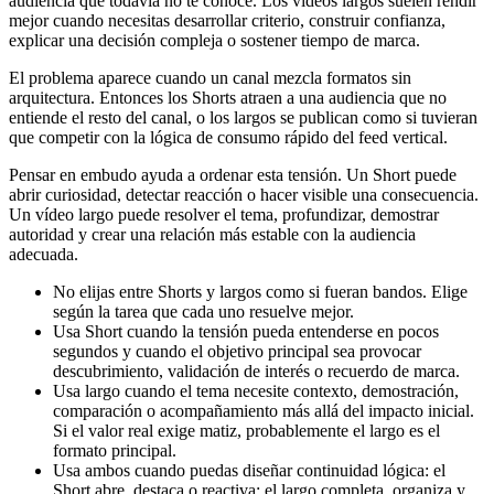
audiencia que todavía no te conoce. Los vídeos largos suelen rendir
mejor cuando necesitas desarrollar criterio, construir confianza,
explicar una decisión compleja o sostener tiempo de marca.
El problema aparece cuando un canal mezcla formatos sin
arquitectura. Entonces los Shorts atraen a una audiencia que no
entiende el resto del canal, o los largos se publican como si tuvieran
que competir con la lógica de consumo rápido del feed vertical.
Pensar en embudo ayuda a ordenar esta tensión. Un Short puede
abrir curiosidad, detectar reacción o hacer visible una consecuencia.
Un vídeo largo puede resolver el tema, profundizar, demostrar
autoridad y crear una relación más estable con la audiencia
adecuada.
No elijas entre Shorts y largos como si fueran bandos. Elige
según la tarea que cada uno resuelve mejor.
Usa Short cuando la tensión pueda entenderse en pocos
segundos y cuando el objetivo principal sea provocar
descubrimiento, validación de interés o recuerdo de marca.
Usa largo cuando el tema necesite contexto, demostración,
comparación o acompañamiento más allá del impacto inicial.
Si el valor real exige matiz, probablemente el largo es el
formato principal.
Usa ambos cuando puedas diseñar continuidad lógica: el
Short abre, destaca o reactiva; el largo completa, organiza y