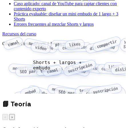
Caso aplicado: canal de YouTube para captar clientes con
contenido experto
Práctica evaluable: diseñar un mini embudo de 1 largo + 3
Shorts
Errores frecuentes al mezclar Shorts y largos
Recursos del curso
compartir
canal
Y
suscripción
Código del tema: Shorts + largos + embudo
likes
playlist
embed
dislikes
St
comentarios
vídeo
Shorts + largos +
suscripción
playlist
tendencias de YouTube
likes
embudo
monetización
disli
comentarios
vídeo
canal
SEO para YouTube
suscripción
monetización
YouTube Studio
tendencias de
embed
SEO para YouTube
canal
compartir
YouTube
📘
Teoría
‹
›