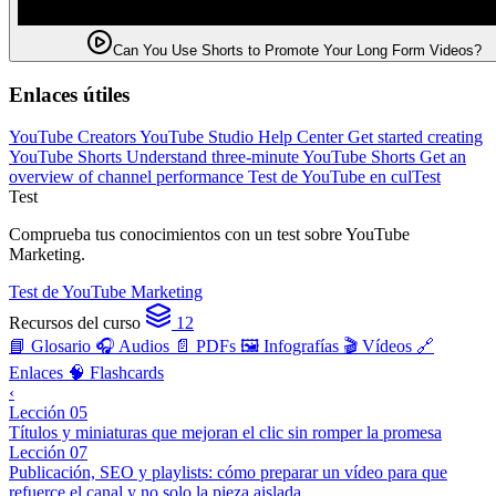
Can You Use Shorts to Promote Your Long Form Videos?
Enlaces útiles
YouTube Creators
YouTube Studio Help Center
Get started creating
YouTube Shorts
Understand three-minute YouTube Shorts
Get an
overview of channel performance
Test de YouTube en culTest
Test
Comprueba tus conocimientos con un test sobre YouTube
Marketing.
Test de YouTube Marketing
Recursos del curso
12
📘 Glosario
🎧 Audios
📄 PDFs
🖼️ Infografías
🎬 Vídeos
🔗
Enlaces
🧠 Flashcards
‹
Lección 05
Títulos y miniaturas que mejoran el clic sin romper la promesa
Lección 07
Publicación, SEO y playlists: cómo preparar un vídeo para que
refuerce el canal y no solo la pieza aislada