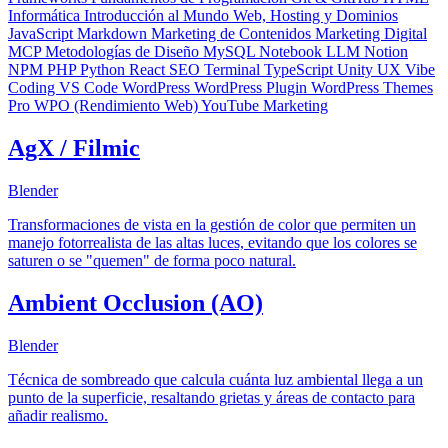
Informática
Introducción al Mundo Web, Hosting y Dominios
JavaScript
Markdown
Marketing de Contenidos
Marketing Digital
MCP
Metodologías de Diseño
MySQL
Notebook LLM
Notion
NPM
PHP
Python
React
SEO
Terminal
TypeScript
Unity
UX
Vibe
Coding
VS Code
WordPress
WordPress Plugin
WordPress Themes
Pro
WPO (Rendimiento Web)
YouTube Marketing
AgX / Filmic
Blender
Transformaciones de vista en la gestión de color que permiten un
manejo fotorrealista de las altas luces, evitando que los colores se
saturen o se "quemen" de forma poco natural.
Ambient Occlusion (AO)
Blender
Técnica de sombreado que calcula cuánta luz ambiental llega a un
punto de la superficie, resaltando grietas y áreas de contacto para
añadir realismo.