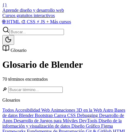
{}
Aprende diseño y desarrollo web
Cursos gratuitos interactivos
🌐
HTML
🎨
CSS
⚡
JS
+
Más cursos
Glosario
Glosario de Blender
70 términos encontrados
🔎
Glosarios
Todos
Accesibilidad Web
Animaciones 3D en la Web
Astro
Bases
de datos
Blender
Bootstrap
Canva
CSS
Debugging
Desarrollo de
Apps
Desarrollo de Juegos para Móviles
DevTools
Diseño de la
información y visualización de datos
Diseño Gráfico
Figma
Frameworks
Fundamentos de Programación
Git & GitHub
HTML