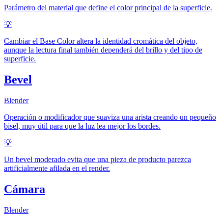
Parámetro del material que define el color principal de la superficie.
💡
Cambiar el Base Color altera la identidad cromática del objeto,
aunque la lectura final también dependerá del brillo y del tipo de
superficie.
Bevel
Blender
Operación o modificador que suaviza una arista creando un pequeño
bisel, muy útil para que la luz lea mejor los bordes.
💡
Un bevel moderado evita que una pieza de producto parezca
artificialmente afilada en el render.
Cámara
Blender