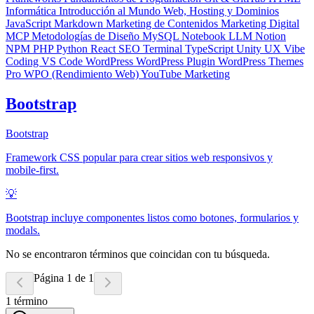
Informática
Introducción al Mundo Web, Hosting y Dominios
JavaScript
Markdown
Marketing de Contenidos
Marketing Digital
MCP
Metodologías de Diseño
MySQL
Notebook LLM
Notion
NPM
PHP
Python
React
SEO
Terminal
TypeScript
Unity
UX
Vibe
Coding
VS Code
WordPress
WordPress Plugin
WordPress Themes
Pro
WPO (Rendimiento Web)
YouTube Marketing
Bootstrap
Bootstrap
Framework CSS popular para crear sitios web responsivos y
mobile-first.
💡
Bootstrap incluye componentes listos como botones, formularios y
modals.
No se encontraron términos que coincidan con tu búsqueda.
Página 1 de 1
1
término