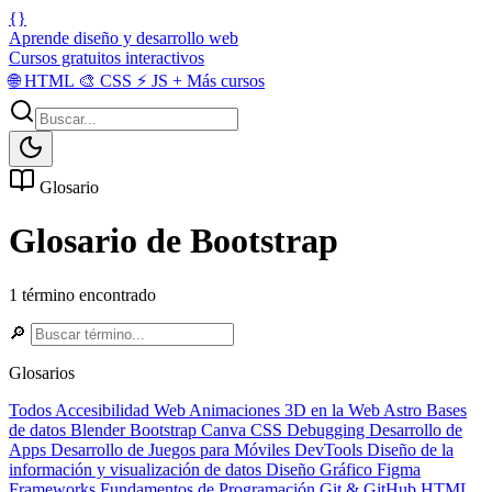
{}
Aprende diseño y desarrollo web
Cursos gratuitos interactivos
🌐
HTML
🎨
CSS
⚡
JS
+
Más cursos
Glosario
Glosario de Bootstrap
1 término encontrado
🔎
Glosarios
Todos
Accesibilidad Web
Animaciones 3D en la Web
Astro
Bases
de datos
Blender
Bootstrap
Canva
CSS
Debugging
Desarrollo de
Apps
Desarrollo de Juegos para Móviles
DevTools
Diseño de la
información y visualización de datos
Diseño Gráfico
Figma
Frameworks
Fundamentos de Programación
Git & GitHub
HTML