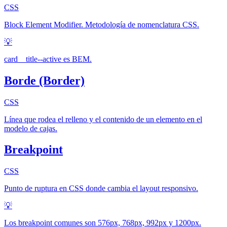
CSS
Block Element Modifier. Metodología de nomenclatura CSS.
💡
card__title--active es BEM.
Borde (Border)
CSS
Línea que rodea el relleno y el contenido de un elemento en el
modelo de cajas.
Breakpoint
CSS
Punto de ruptura en CSS donde cambia el layout responsivo.
💡
Los breakpoint comunes son 576px, 768px, 992px y 1200px.