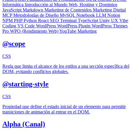
Informática
Introducción al Mundo Web, Hosting y Dominios
JavaScript
Markdown
Marketing de Contenidos
Marketing Digital
MCP
Metodologías de Diseño
MySQL
Notebook LLM
Notion
NPM
PHP
Python
React
SEO
Terminal
TypeScript
Unity
UX
Vibe
Coding
VS Code
WordPress
WordPress Plugin
WordPress Themes
Pro
WPO (Rendimiento Web)
YouTube Marketing
@scope
CSS
Regla que limita el alcance de los estilos a una sección específica del
DOM, evitando conflictos globales.
@starting-style
CSS
Propiedad que define el estado inicial de un elemento para permitir
transiciones de animación al entrar en el DOM.
Alpha (Canal)