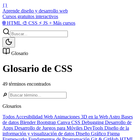
{}
Aprende diseño y desarrollo web
Cursos gratuitos interactivos
🌐
HTML
🎨
CSS
⚡
JS
+
Más cursos
Glosario
Glosario de CSS
49 términos encontrados
🔎
Glosarios
Todos
Accesibilidad Web
Animaciones 3D en la Web
Astro
Bases
de datos
Blender
Bootstrap
Canva
CSS
Debugging
Desarrollo de
Apps
Desarrollo de Juegos para Móviles
DevTools
Diseño de la
información y visualización de datos
Diseño Gráfico
Figma
Frameworks
Fundamentos de Programación
Git & GitHub
HTML