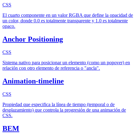
CSS
El cuarto componente en un valor RGBA que define la opacidad de
un color, donde 0.0 es totalmente transparente y 1.0 es totalmente
opaco.
Anchor Positioning
CSS
Sistema nativo para posicionar un elemento (como un popover) en
relación con otro elemento de referencia o "ancla".
Animation-timeline
CSS
Propiedad que especifica la línea de tiempo (temporal o de
desplazamiento) que controla la progresión de una animación de
CSS.
BEM