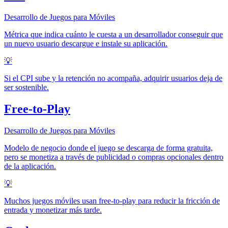
Desarrollo de Juegos para Móviles
Métrica que indica cuánto le cuesta a un desarrollador conseguir que
un nuevo usuario descargue e instale su aplicación.
💡
Si el CPI sube y la retención no acompaña, adquirir usuarios deja de
ser sostenible.
Free-to-Play
Desarrollo de Juegos para Móviles
Modelo de negocio donde el juego se descarga de forma gratuita,
pero se monetiza a través de publicidad o compras opcionales dentro
de la aplicación.
💡
Muchos juegos móviles usan free-to-play para reducir la fricción de
entrada y monetizar más tarde.