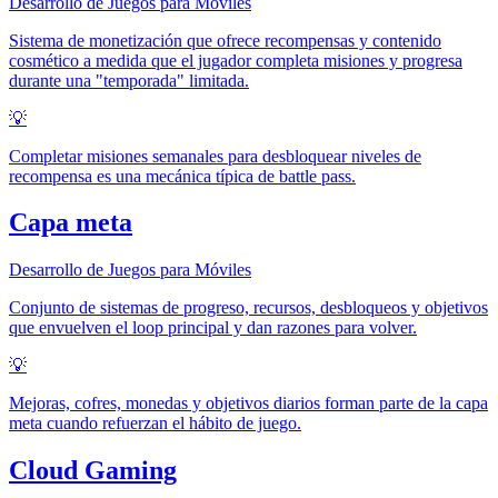
Desarrollo de Juegos para Móviles
Sistema de monetización que ofrece recompensas y contenido
cosmético a medida que el jugador completa misiones y progresa
durante una "temporada" limitada.
💡
Completar misiones semanales para desbloquear niveles de
recompensa es una mecánica típica de battle pass.
Capa meta
Desarrollo de Juegos para Móviles
Conjunto de sistemas de progreso, recursos, desbloqueos y objetivos
que envuelven el loop principal y dan razones para volver.
💡
Mejoras, cofres, monedas y objetivos diarios forman parte de la capa
meta cuando refuerzan el hábito de juego.
Cloud Gaming