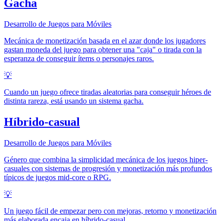
Gacha
Desarrollo de Juegos para Móviles
Mecánica de monetización basada en el azar donde los jugadores
gastan moneda del juego para obtener una "caja" o tirada con la
esperanza de conseguir ítems o personajes raros.
💡
Cuando un juego ofrece tiradas aleatorias para conseguir héroes de
distinta rareza, está usando un sistema gacha.
Híbrido-casual
Desarrollo de Juegos para Móviles
Género que combina la simplicidad mecánica de los juegos hiper-
casuales con sistemas de progresión y monetización más profundos
típicos de juegos mid-core o RPG.
💡
Un juego fácil de empezar pero con mejoras, retorno y monetización
más elaborada encaja en híbrido-casual.