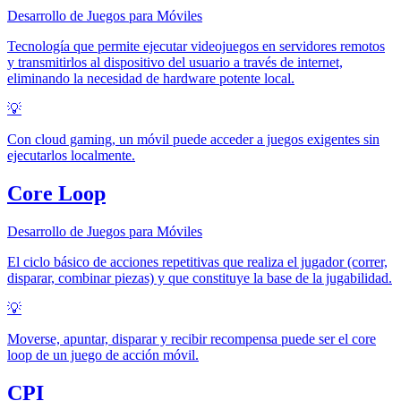
Desarrollo de Juegos para Móviles
Tecnología que permite ejecutar videojuegos en servidores remotos
y transmitirlos al dispositivo del usuario a través de internet,
eliminando la necesidad de hardware potente local.
💡
Con cloud gaming, un móvil puede acceder a juegos exigentes sin
ejecutarlos localmente.
Core Loop
Desarrollo de Juegos para Móviles
El ciclo básico de acciones repetitivas que realiza el jugador (correr,
disparar, combinar piezas) y que constituye la base de la jugabilidad.
💡
Moverse, apuntar, disparar y recibir recompensa puede ser el core
loop de un juego de acción móvil.
CPI