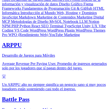
información y visualización de datos
Diseño Gráfico
Figma
Frameworks
Fundamentos de Programación
Git & GitHub
HTML
Informática
Introducción al Mundo Web, Hosting y Dominios
JavaScript
Markdown
Marketing de Contenidos
Marketing Digital
MCP
Metodologías de Diseño
MySQL
Notebook LLM
Notion
NPM
PHP
Python
React
SEO
Terminal
TypeScript
Unity
UX
Vibe
Coding
VS Code
WordPress
WordPress Plugin
WordPress Themes
Pro
WPO (Rendimiento Web)
YouTube Marketing
ARPPU
Desarrollo de Juegos para Móviles
Average Revenue Per Paying User. Promedio de ingresos generados
solo por los jugadores que sí pagan dentro del juego.
💡
Un ARPPU alto no siempre significa un negocio sano si muy pocos
jugadores están sosteniendo casi todo el ingreso.
Battle Pass