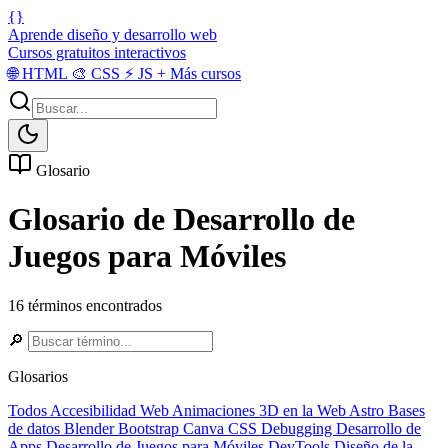
{}
Aprende diseño y desarrollo web
Cursos gratuitos interactivos
🌐
HTML
🎨
CSS
⚡
JS
+
Más cursos
Glosario
Glosario de Desarrollo de
Juegos para Móviles
16 términos encontrados
🔎
Glosarios
Todos
Accesibilidad Web
Animaciones 3D en la Web
Astro
Bases
de datos
Blender
Bootstrap
Canva
CSS
Debugging
Desarrollo de
Apps
Desarrollo de Juegos para Móviles
DevTools
Diseño de la