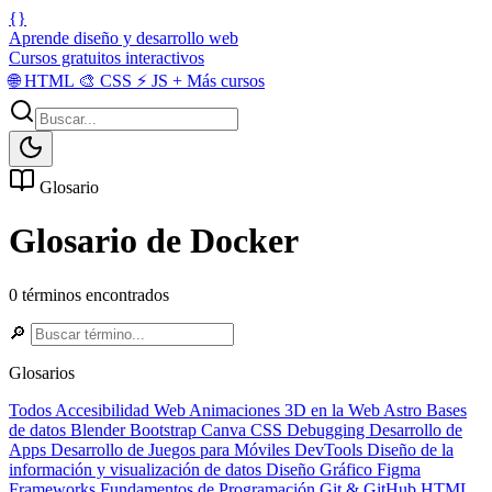
{}
Aprende diseño y desarrollo web
Cursos gratuitos interactivos
🌐
HTML
🎨
CSS
⚡
JS
+
Más cursos
Glosario
Glosario de Docker
0 términos encontrados
🔎
Glosarios
Todos
Accesibilidad Web
Animaciones 3D en la Web
Astro
Bases
de datos
Blender
Bootstrap
Canva
CSS
Debugging
Desarrollo de
Apps
Desarrollo de Juegos para Móviles
DevTools
Diseño de la
información y visualización de datos
Diseño Gráfico
Figma
Frameworks
Fundamentos de Programación
Git & GitHub
HTML