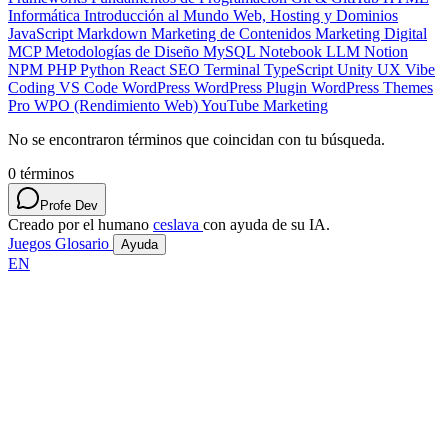
Informática
Introducción al Mundo Web, Hosting y Dominios
JavaScript
Markdown
Marketing de Contenidos
Marketing Digital
MCP
Metodologías de Diseño
MySQL
Notebook LLM
Notion
NPM
PHP
Python
React
SEO
Terminal
TypeScript
Unity
UX
Vibe
Coding
VS Code
WordPress
WordPress Plugin
WordPress Themes
Pro
WPO (Rendimiento Web)
YouTube Marketing
No se encontraron términos que coincidan con tu búsqueda.
0
términos
Profe Dev
Creado por el humano
ceslava
con ayuda de su IA.
Juegos
Glosario
Ayuda
EN