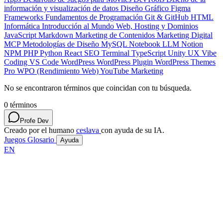
información y visualización de datos
Diseño Gráfico
Figma
Frameworks
Fundamentos de Programación
Git & GitHub
HTML
Informática
Introducción al Mundo Web, Hosting y Dominios
JavaScript
Markdown
Marketing de Contenidos
Marketing Digital
MCP
Metodologías de Diseño
MySQL
Notebook LLM
Notion
NPM
PHP
Python
React
SEO
Terminal
TypeScript
Unity
UX
Vibe
Coding
VS Code
WordPress
WordPress Plugin
WordPress Themes
Pro
WPO (Rendimiento Web)
YouTube Marketing
No se encontraron términos que coincidan con tu búsqueda.
0
términos
Profe Dev
Creado por el humano
ceslava
con ayuda de su IA.
Juegos
Glosario
Ayuda
EN