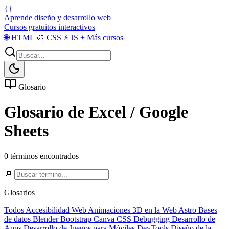
{}
Aprende diseño y desarrollo web
Cursos gratuitos interactivos
🌐
HTML
🎨
CSS
⚡
JS
+
Más cursos
Glosario
Glosario de Excel / Google
Sheets
0 términos encontrados
🔎
Glosarios
Todos
Accesibilidad Web
Animaciones 3D en la Web
Astro
Bases
de datos
Blender
Bootstrap
Canva
CSS
Debugging
Desarrollo de
Apps
Desarrollo de Juegos para Móviles
DevTools
Diseño de la