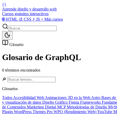
{}
Aprende diseño y desarrollo web
Cursos gratuitos interactivos
🌐
HTML
🎨
CSS
⚡
JS
+
Más cursos
Glosario
Glosario de GraphQL
0 términos encontrados
🔎
Glosarios
Todos
Accesibilidad Web
Animaciones 3D en la Web
Astro
Bases de
y visualización de datos
Diseño Gráfico
Figma
Frameworks
Fundame
de Contenidos
Marketing Digital
MCP
Metodologías de Diseño
MyS
Plugin
WordPress Themes Pro
WPO (Rendimiento Web)
YouTube Ma