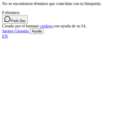
No se encontraron términos que coincidan con tu búsqueda.
0
términos
Profe Dev
Creado por el humano
ceslava
con ayuda de su IA.
Juegos
Glosario
Ayuda
EN