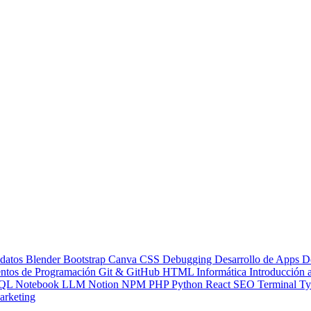
 datos
Blender
Bootstrap
Canva
CSS
Debugging
Desarrollo de Apps
D
ntos de Programación
Git & GitHub
HTML
Informática
Introducción
QL
Notebook LLM
Notion
NPM
PHP
Python
React
SEO
Terminal
Ty
rketing