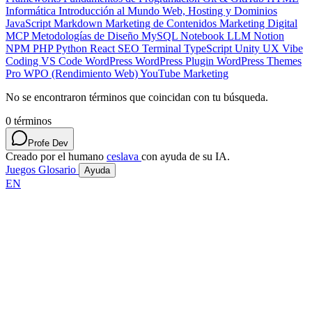
Informática
Introducción al Mundo Web, Hosting y Dominios
JavaScript
Markdown
Marketing de Contenidos
Marketing Digital
MCP
Metodologías de Diseño
MySQL
Notebook LLM
Notion
NPM
PHP
Python
React
SEO
Terminal
TypeScript
Unity
UX
Vibe
Coding
VS Code
WordPress
WordPress Plugin
WordPress Themes
Pro
WPO (Rendimiento Web)
YouTube Marketing
No se encontraron términos que coincidan con tu búsqueda.
0
términos
Profe Dev
Creado por el humano
ceslava
con ayuda de su IA.
Juegos
Glosario
Ayuda
EN