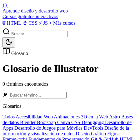
{}
Aprende diseño y desarrollo web
Cursos gratuitos interactivos
🌐
HTML
🎨
CSS
⚡
JS
+
Más cursos
Glosario
Glosario de Illustrator
0 términos encontrados
🔎
Glosarios
Todos
Accesibilidad Web
Animaciones 3D en la Web
Astro
Bases
de datos
Blender
Bootstrap
Canva
CSS
Debugging
Desarrollo de
Apps
Desarrollo de Juegos para Móviles
DevTools
Diseño de la
información y visualización de datos
Diseño Gráfico
Figma
Frameworks
Fundamentos de Programación
Git & GitHub
HTML