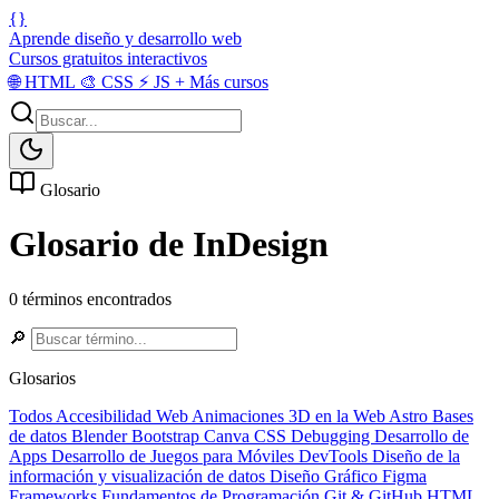
{}
Aprende diseño y desarrollo web
Cursos gratuitos interactivos
🌐
HTML
🎨
CSS
⚡
JS
+
Más cursos
Glosario
Glosario de InDesign
0 términos encontrados
🔎
Glosarios
Todos
Accesibilidad Web
Animaciones 3D en la Web
Astro
Bases
de datos
Blender
Bootstrap
Canva
CSS
Debugging
Desarrollo de
Apps
Desarrollo de Juegos para Móviles
DevTools
Diseño de la
información y visualización de datos
Diseño Gráfico
Figma
Frameworks
Fundamentos de Programación
Git & GitHub
HTML