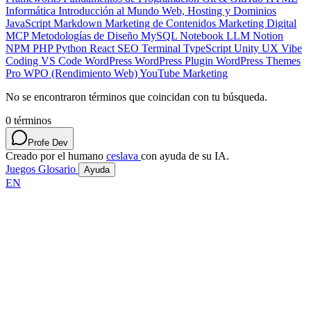
Informática
Introducción al Mundo Web, Hosting y Dominios
JavaScript
Markdown
Marketing de Contenidos
Marketing Digital
MCP
Metodologías de Diseño
MySQL
Notebook LLM
Notion
NPM
PHP
Python
React
SEO
Terminal
TypeScript
Unity
UX
Vibe
Coding
VS Code
WordPress
WordPress Plugin
WordPress Themes
Pro
WPO (Rendimiento Web)
YouTube Marketing
No se encontraron términos que coincidan con tu búsqueda.
0
términos
Profe Dev
Creado por el humano
ceslava
con ayuda de su IA.
Juegos
Glosario
Ayuda
EN